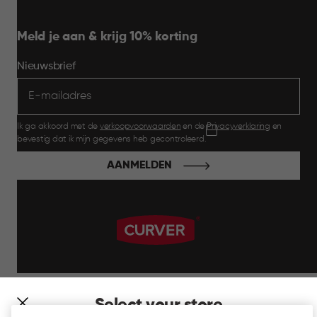
Meld je aan & krijg 10% korting
Nieuwsbrief
Ik ga akkoord met de
verkoopvoorwaarden
en de
Privacyverklaring
en
bevestig dat ik mijn gegevens heb gecontroleerd.
AANMELDEN
label.payment
Select your store