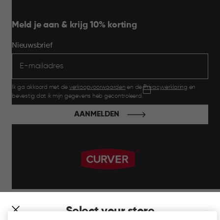
Meld je aan & krijg 10% korting
Nieuwsbrief
Ik ga akkoord met de
verkoopvoorwaarden
en de
Privacyverklaring
en
bevestig dat ik mijn gegevens heb gecontroleerd.
AANMELDEN
label.payment
Select your store