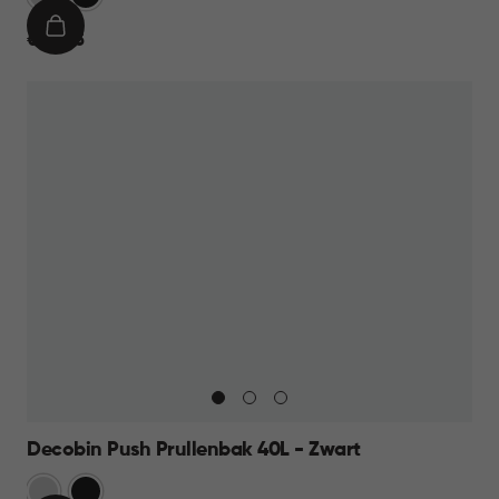
IN
€
€ 44,95
WINKELMAND
44,95
Decobin Push Prullenbak 40L - Zwart
Zilver
Zwart