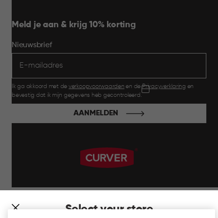
Meld je aan & krijg 10% korting
Nieuwsbrief
Ik ga akkoord met de
verkoopvoorwaarden
en de
Privacyverklaring
en
bevestig dat ik mijn gegevens heb gecontroleerd.
AANMELDEN
label.payment
Select your store