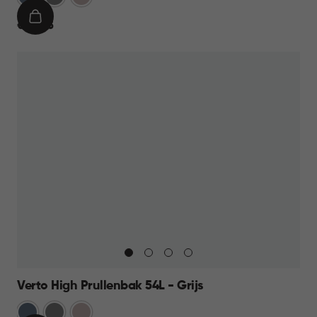
IN
€
€ 44,95
WINKELMAND
44,95
Verto High Prullenbak 54L - Grijs
Blauw
Grijs
Rose