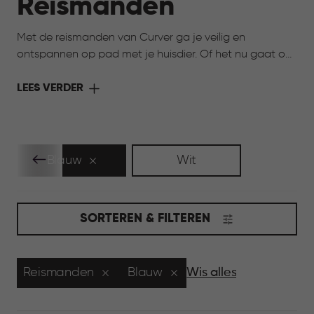
Reismanden
Met de reismanden van Curver ga je veilig en
ontspannen op pad met je huisdier. Of het nu gaat om
een dierenartsbezoek, een korte autorit of een langere
reis: een stevige en comfortabele reismand biedt rust
LEES VERDER
en zekerheid.
Blauw
Wit
SORTEREN & FILTEREN
Reismanden
Blauw
Wis alles