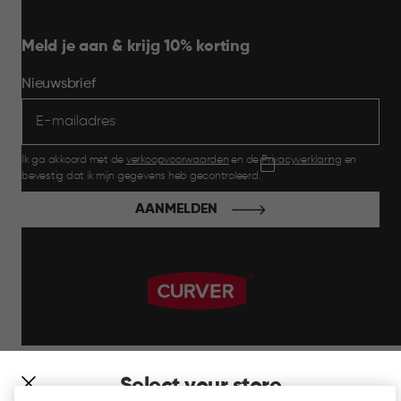
Meld je aan & krijg 10% korting
Nieuwsbrief
Ik ga akkoord met de
verkoopvoorwaarden
en de
Privacyverklaring
en
bevestig dat ik mijn gegevens heb gecontroleerd.
AANMELDEN
label.payment
Select your store