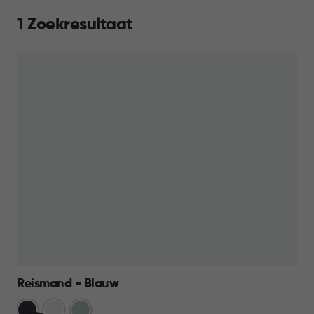
1 Zoekresultaat
Reismand - Blauw
Cool
Wit
Mistig