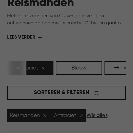
Reismanden
Met de reismanden van Curver ga je veilig en
ontspannen op pad met je huisdier. Of het nu gaat om
een dierenartsbezoek, een korte autorit of een langere
reis: een stevige en comfortabele reismand biedt rust
LEES VERDER
en zekerheid.
Antraciet
Blauw
Wit
SORTEREN & FILTEREN
Reismanden
Antraciet
Wis alles