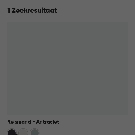
1 Zoekresultaat
Reismand - Antraciet
Cool
Wit
Mistig