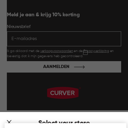
Meld je aan & krijg 10% korting
Nieuwsbrief
Ik ga akkoord met de
verkoopvoorwaarden
en de
Privacyverklaring
en
bevestig dat ik mijn gegevens heb gecontroleerd.
AANMELDEN
label.payment
Select your store