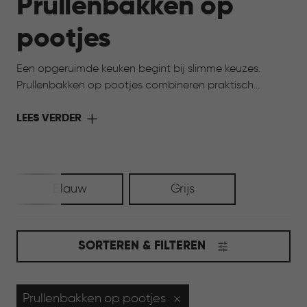
Prullenbakken op
pootjes
Een opgeruimde keuken begint bij slimme keuzes.
Prullenbakken op pootjes combineren praktisch
gebruik met een verfijnde uitstraling. Het verhoogde
ontwerp maakt de prullenbak toegankelijk en zorgt
LEES VERDER
ervoor dat schoonmaken rondom eenvoudig blijft. Een
doordachte oplossing die bijdraagt aan overzicht, rust
en een stijlvolle uitstraling in huis.
Blauw
Grijs
SORTEREN & FILTEREN
Prullenbakken op pootjes