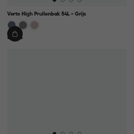
Verto High Prullenbak 54L - Grijs
Blauw
Grijs
Rose
IN
€
€ 44,95
WINKELMAND
44,95