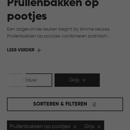
Prullenbakken op
pootjes
Een opgeruimde keuken begint bij slimme keuzes.
Prullenbakken op pootjes combineren praktisch
gebruik met een verfijnde uitstraling. Het verhoogde
ontwerp maakt de prullenbak toegankelijk en zorgt
LEES VERDER
ervoor dat schoonmaken rondom eenvoudig blijft. Een
doordachte oplossing die bijdraagt aan overzicht, rust
en een stijlvolle uitstraling in huis.
Blauw
Grijs
SORTEREN & FILTEREN
Prullenbakken op pootjes
Grijs