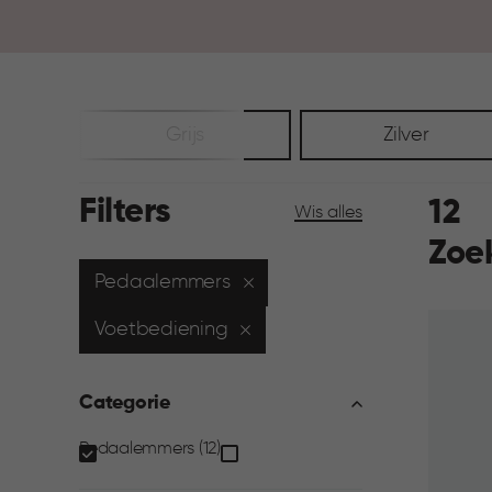
Grijs
Zilver
Filters
12
Wis alles
Zoe
Pedaalemmers
Voetbediening
Categorie
Categorie
Pedaalemmers (12)