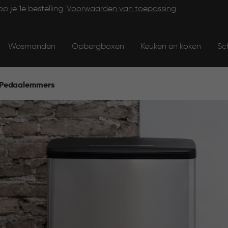
op je 1e bestelling.
Voorwaarden van toepassing
Wasmanden
Opbergboxen
Keuken en koken
Sc
Pedaalemmers