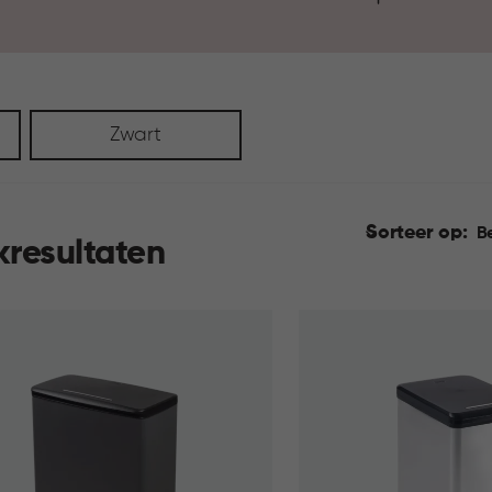
is die past bij jouw ruimte. 
gemak.
Zwart
Sorteer op:
B
kresultaten