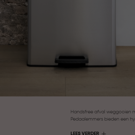
Handsfree afval weggooien ma
Pedaalemmers bieden een hyg
zonder je handen te gebruiken
Verkrijgbaar in verschillende
LEES VERDER