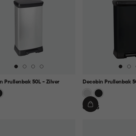
 Prullenbak 50L - Zilver
Decobin Prullenbak 5
art
Zilver
Zwart
€
IN
€ 49,95
49,95
KELMAND
WINKELMAND