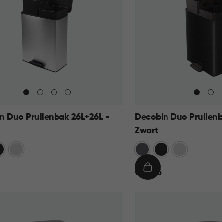
n Duo Prullenbak 26L+26L -
Decobin Duo Prullenb
Zwart
art
Zilver
Grijs
Zwart
Zilver
€
IN
€ 69,95
69,95
KELMAND
WINKELMAND