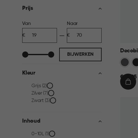
filter
Prijs
Prijs
Van
Naar
Minimum
Maximum
filter
bedrag
bedrag
Decobin
BIJWERKEN
Grijs
Zw
Kleur
€
€ 59,95
59,95
IN
Kleur
Grijs (2)
WIN
Zilver (7)
filter
Zwart (3)
Inhoud
Inhoud
0-10L (1)