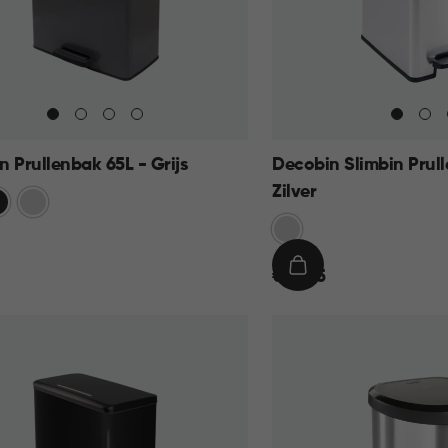
 Prullenbak 65L - Grijs
Decobin Slimbin Prull
Zilver
art
Zilver
Zilver
€
IN
€ 39,95
39,95
KELMAND
WINKELMAND