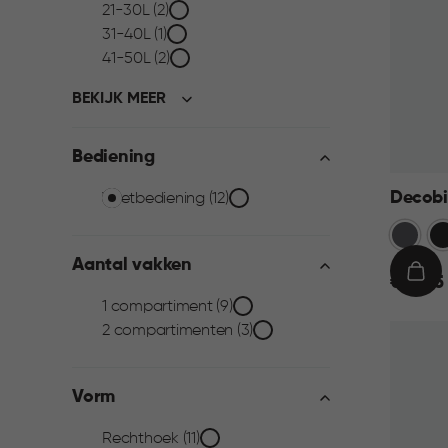
21-30L (2)
filter
31-40L (1)
41-50L (2)
BEKIJK MEER
Bediening
Bediening
Decobi
Voetbediening (12)
Grijs
Zw
filter
Aantal vakken
€
IN
€ 59,95
Aantal
59,95
WIN
1 compartiment (9)
2 compartimenten (3)
vakken
Vorm
filter
Rechthoek (11)