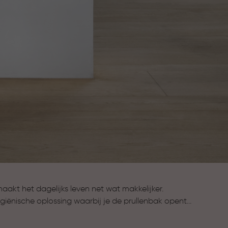
akt het dagelijks leven net wat makkelijker.
iënische oplossing waarbij je de prullenbak opent
, handig tijdens het koken of in de badkamer.
 formaten en stijlen, zodat er altijd een pedaalemmer