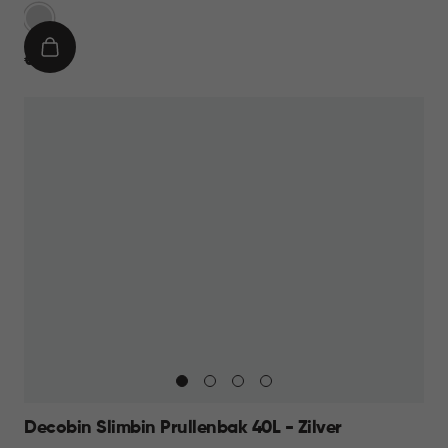
Zilver
IN
€
€ 19,95
WINKELMAND
19,95
Decobin Slimbin Prullenbak 40L - Zilver