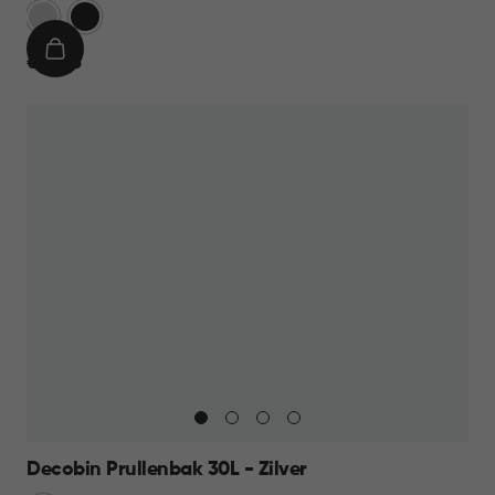
Zilver
Zwart
IN
€
€ 49,95
WINKELMAND
49,95
Decobin Prullenbak 30L - Zilver