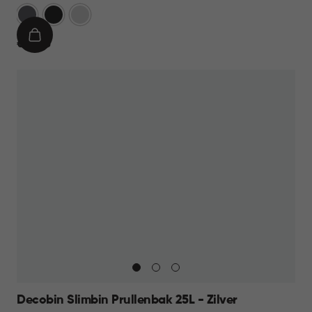
Grijs
Zwart
Zilver
IN
€
€ 59,95
WINKELMAND
59,95
Decobin Slimbin Prullenbak 25L - Zilver