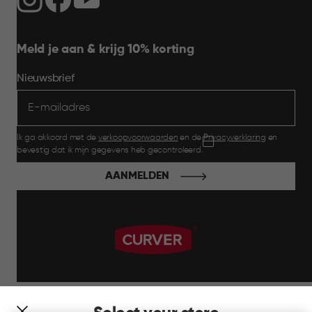
Meld je aan & krijg 10% korting
Nieuwsbrief
Ik ga akkoord met de
verkoopvoorwaarden
en de
Privacyverklaring
en
bevestig dat ik mijn gegevens heb gecontroleerd.
AANMELDEN
label.payment