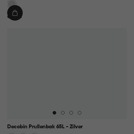
Zilver
IN
€
€ 39,95
WINKELMAND
39,95
Decobin Prullenbak 65L - Zilver