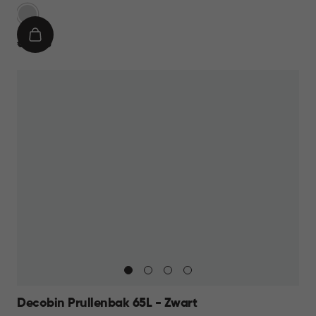
Zilver
IN
€
€ 39,95
WINKELMAND
39,95
Decobin Prullenbak 65L - Zwart