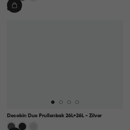
IN
€
€ 69,95
WINKELMAND
69,95
Decobin Duo Prullenbak 26L+26L - Zilver
Grijs
Zwart
Zilver