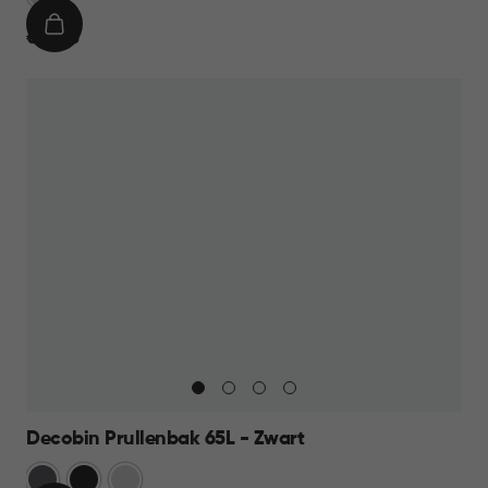
IN
€
€ 39,95
WINKELMAND
39,95
Decobin Prullenbak 65L - Zwart
Grijs
Zwart
Zilver