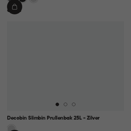
IN
€
€ 59,95
WINKELMAND
59,95
Decobin Slimbin Prullenbak 25L - Zilver
Zilver