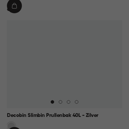
IN
€
€ 19,95
WINKELMAND
19,95
Decobin Slimbin Prullenbak 40L - Zilver
Zilver