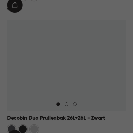
IN
€
€ 69,95
WINKELMAND
69,95
Decobin Duo Prullenbak 26L+26L - Zwart
Grijs
Zwart
Zilver