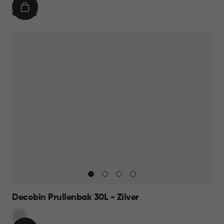
IN
€
€ 49,95
WINKELMAND
49,95
Decobin Prullenbak 30L - Zilver
Zilver