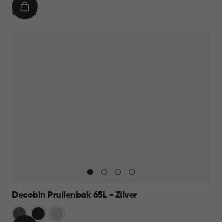
IN
€
€ 39,95
WINKELMAND
39,95
Decobin Prullenbak 65L - Zilver
Grijs
Zwart
Zilver