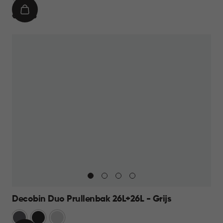
IN
€
€ 49,95
WINKELMAND
49,95
Decobin Duo Prullenbak 26L+26L - Grijs
Grijs
Zwart
Zilver