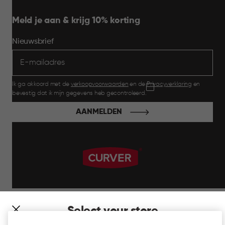
Meld je aan & krijg 10% korting
Nieuwsbrief
Ik ga akkoord met de
verkoopvoorwaarden
en de
Privacyverklaring
en
bevestig dat ik mijn gegevens heb gecontroleerd.
AANMELDEN
label.payment
Select your store