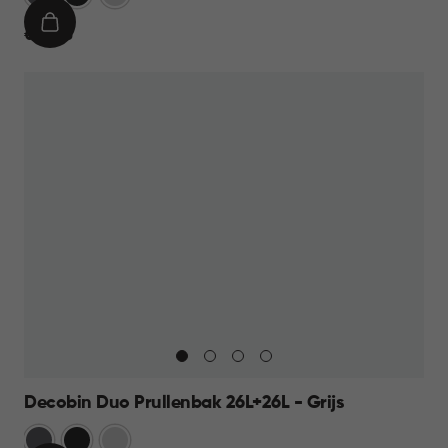
IN
€
€ 69,95
WINKELMAND
69,95
Decobin Duo Prullenbak 26L+26L - Grijs
Grijs
Zwart
Zilver