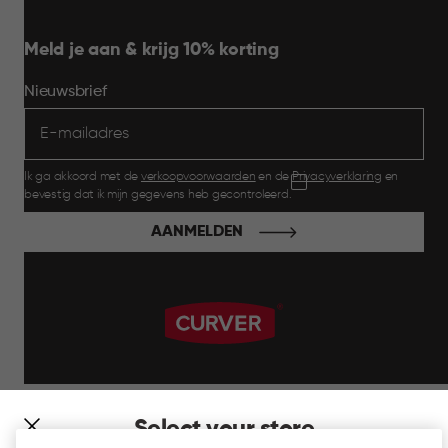
Meld je aan & krijg 10% korting
Nieuwsbrief
Ik ga akkoord met de
verkoopvoorwaarden
en de
Privacyverklaring
en
bevestig dat ik mijn gegevens heb gecontroleerd.
AANMELDEN
label.payment
Select your store