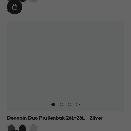
IN
€
€ 69,95
WINKELMAND
69,95
Decobin Duo Prullenbak 26L+26L - Zilver
Grijs
Zwart
Zilver