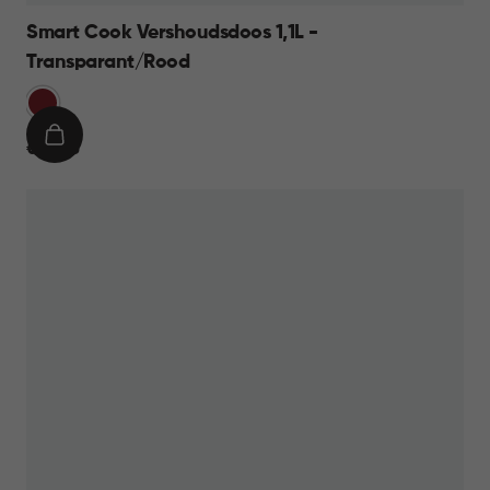
Smart Cook Vershoudsdoos 1,1L -
Transparant/Rood
Rood
IN
€
€ 14,95
WINKELMAND
14,95