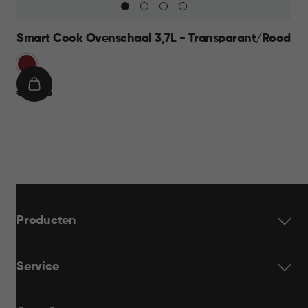
Smart Cook Ovenschaal 3,7L - Transparant/Rood
Rood
IN
€
€ 24,95
WINKELMAND
24,95
Producten
Service