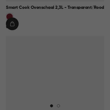
Smart Cook Ovenschaal 2,3L - Transparant/Rood
Rood
IN
€
€ 19,95
WINKELMAND
19,95