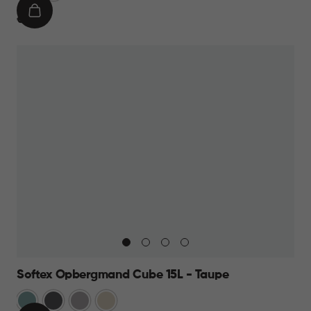
IN
€
€ 9,95
WINKELMAND
9,95
Softex Opbergmand Cube 15L - Taupe
Blauw
Antraciet
Taupe
Beige