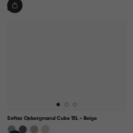
IN
€
€ 9,95
WINKELMAND
9,95
Softex Opbergmand Cube 15L - Beige
Blauw
Antraciet
Taupe
Beige