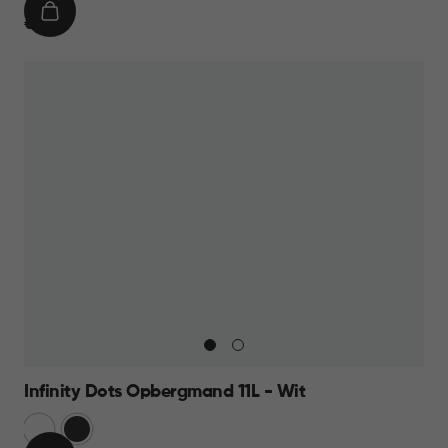
IN
€
€ 11,95
WINKELMAND
11,95
Infinity Dots Opbergmand 11L - Wit
Wit
Donkergrijs