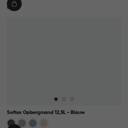
IN
€
€ 8,95
WINKELMAND
8,95
Softex Opbergmand 12,5L - Blauw
Antraciet
Taupe
Blauw
Beige