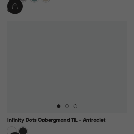
IN
€
€ 9,95
WINKELMAND
9,95
Infinity Dots Opbergmand 11L - Antraciet
Wit
Donkergrijs