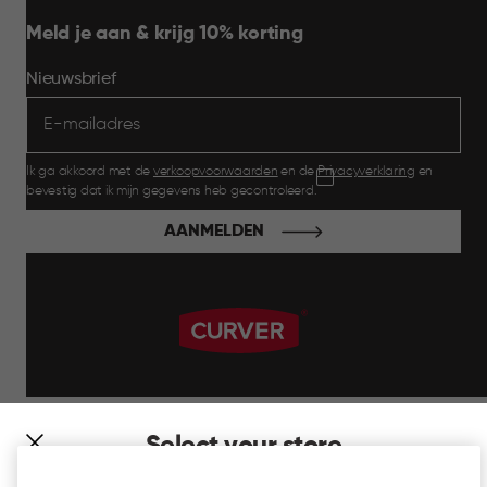
Meld je aan & krijg 10% korting
Nieuwsbrief
Ik ga akkoord met de
verkoopvoorwaarden
en de
Privacyverklaring
en
bevestig dat ik mijn gegevens heb gecontroleerd.
AANMELDEN
label.payment
Select your store
It looks like you’re joining us from a different country. At