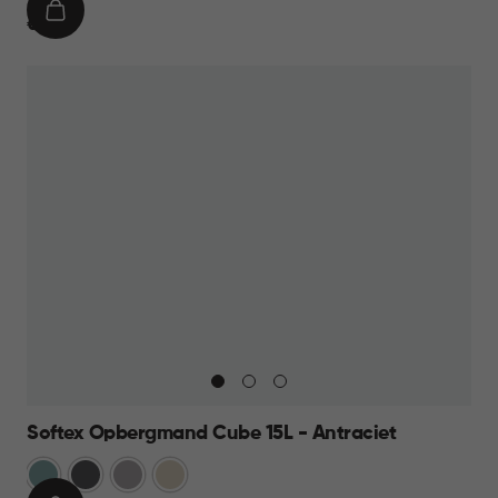
IN
€
€ 11,95
WINKELMAND
11,95
Softex Opbergmand Cube 15L - Antraciet
Blauw
Antraciet
Taupe
Beige