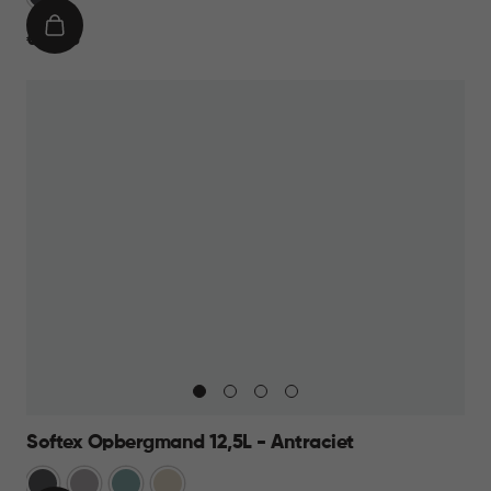
IN
€
€ 12,95
WINKELMAND
12,95
Softex Opbergmand 12,5L - Antraciet
Antraciet
Taupe
Blauw
Beige