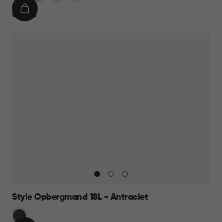
IN
€
€ 10,95
WINKELMAND
10,95
Style Opbergmand 18L - Antraciet
Grijs