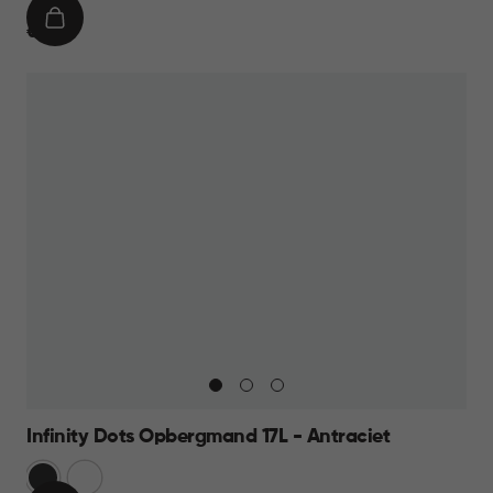
IN
€
€ 11,95
WINKELMAND
11,95
Infinity Dots Opbergmand 17L - Antraciet
Donkergrijs
Wit