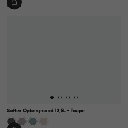
IN
€
€ 10,95
WINKELMAND
10,95
Softex Opbergmand 12,5L - Taupe
Antraciet
Taupe
Blauw
Beige