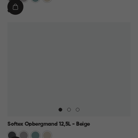
IN
€
€ 9,95
WINKELMAND
9,95
Softex Opbergmand 12,5L - Beige
Antraciet
Taupe
Blauw
Beige