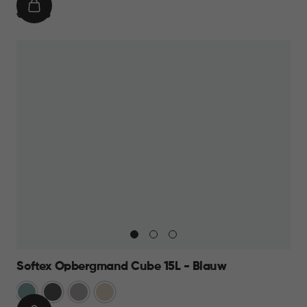
IN
€
€ 10,95
WINKELMAND
10,95
Softex Opbergmand Cube 15L - Blauw
Blauw
Antraciet
Taupe
Beige