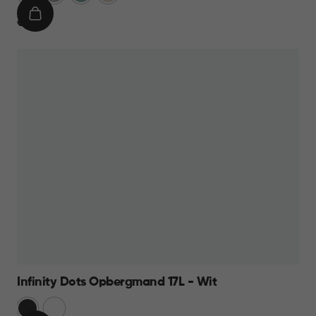
IN
€
€ 8,95
WINKELMAND
8,95
Infinity Dots Opbergmand 17L - Wit
Donkergrijs
Wit