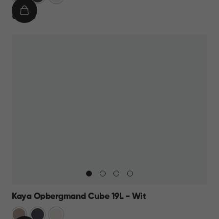
Taupe
IN
€
€ 12,95
WINKELMAND
12,95
Kaya Opbergmand Cube 19L - Wit
Warm
Antraciet
Wit