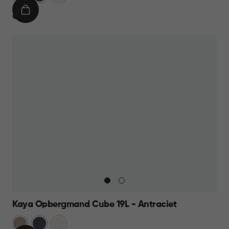
Taupe
IN
€
€ 9,95
WINKELMAND
9,95
Kaya Opbergmand Cube 19L - Antraciet
Warm
Antraciet
Wit