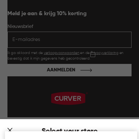
Meld je aan & krijg 10% korting
Nieuwsbrief
Ik ga akkoord met de
verkoopvoorwaarden
en de
Privacyverklaring
en
bevestig dat ik mijn gegevens heb gecontroleerd.
AANMELDEN
label.payment
Select your store