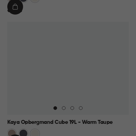
Taupe
IN
€
€ 13,95
WINKELMAND
13,95
Kaya Opbergmand Cube 19L - Warm Taupe
Warm
Antraciet
Wit