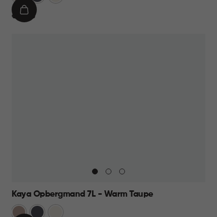
Taupe
IN
€
€ 12,95
WINKELMAND
12,95
Kaya Opbergmand 7L - Warm Taupe
Warm
Antraciet
Wit