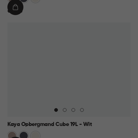
Taupe
IN
€
€ 12,95
WINKELMAND
12,95
Kaya Opbergmand Cube 19L - Wit
Warm
Antraciet
Wit