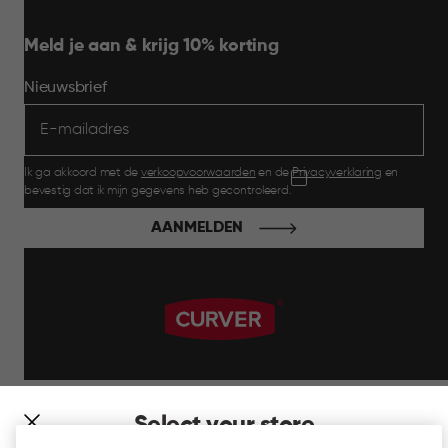
Meld je aan & krijg 10% korting
Nieuwsbrief
Ik ga akkoord met de
verkoopvoorwaarden
en de
Privacyverklaring
en
bevestig dat ik mijn gegevens heb gecontroleerd.
AANMELDEN
label.payment
Select your store