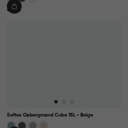
Taupe
IN
€
€ 12,95
WINKELMAND
12,95
Softex Opbergmand Cube 15L - Beige
Blauw
Antraciet
Taupe
Beige