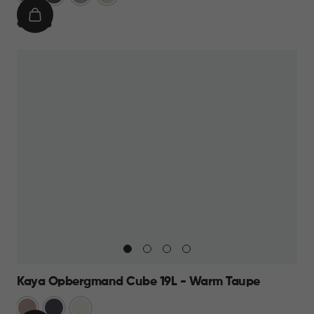
IN
€
€ 10,95
WINKELMAND
10,95
Kaya Opbergmand Cube 19L - Warm Taupe
Warm
Antraciet
Wit