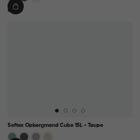
Taupe
IN
€
€ 12,95
WINKELMAND
12,95
Softex Opbergmand Cube 15L - Taupe
Blauw
Antraciet
Taupe
Beige