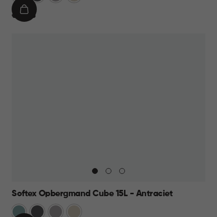
IN
€
€ 10,95
WINKELMAND
10,95
Softex Opbergmand Cube 15L - Antraciet
Blauw
Antraciet
Taupe
Beige