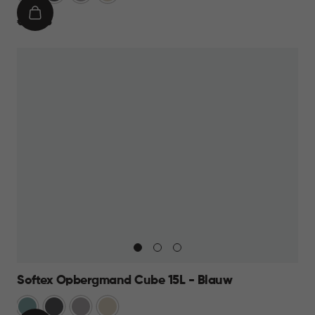
IN
€
€ 10,95
WINKELMAND
10,95
Softex Opbergmand Cube 15L - Blauw
Blauw
Antraciet
Taupe
Beige