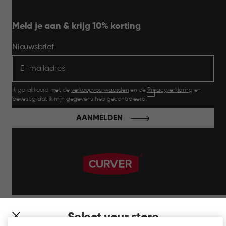
Meld je aan & krijg 10% korting
Nieuwsbrief
Ik ga akkoord met de
verkoopvoorwaarden
en de
Privacyverklaring
en
bevestig dat ik mijn gegevens heb gecontroleerd.
AANMELDEN
label.payment
Select your store