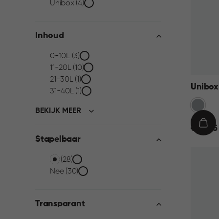
filter
Unibox (4)
Inhoud
Inhoud
0-10L (3)
11-20L (10)
filter
21-30L (1)
Unibox 
31-40L (1)
Grijs
BEKIJK MEER
€
IN
€ 14,95
Stapelbaar
14,95
WIN
Stapelbaar
Ja (28)
Nee (30)
filter
Transparant