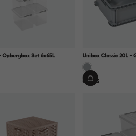
 Opbergbox Set 6x65L
Unibox Classic 20L - G
Grijs
€
IN
€ 12,95
12,95
KELMAND
WINKELMAND