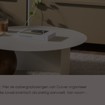
t. Met de opbergoplossingen van Curver organiseer
die zowel praktisch als prettig aanvoelt. Van woon-
f zolder: Curver helpt je om spullen netjes op te
 te houden. Zo wordt opruimen eenvoudiger en