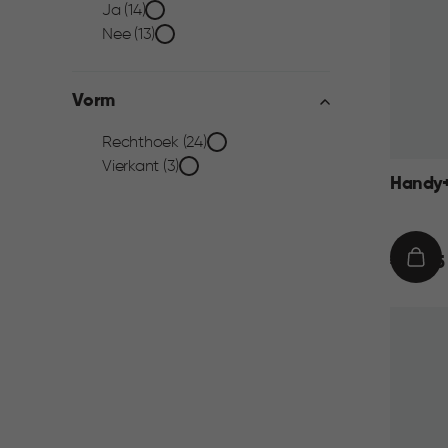
Transparant
Ja (14)
Nee (13)
filter
Vorm
Vorm
Rechthoek (24)
Vierkant (3)
Handy+
filter
€
€ 99,95
IN
99,95
WIN