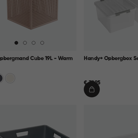
pbergmand Cube 19L - Warm
Handy+ Opbergbox Se
traciet
Wit
€
€ 39,95
39,95
IN
KELMAND
WINKELMAND