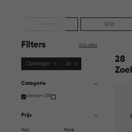
Antraciet
Grijs
Filters
Wis alles
28
Opbergen
Ja
Zoe
Categorie
Categorie
Opbergen (28)
filter
Prijs
Van
Naar