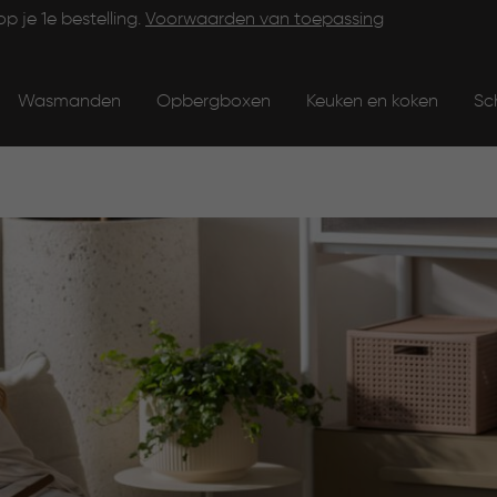
op je 1e bestelling.
Voorwaarden van toepassing
Wasmanden
Opbergboxen
Keuken en koken
Sc