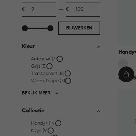
Prijs
Minimum
Maximum
filter
bedrag
bedrag
BIJWERKEN
Kleur
Handy+
Kleur
Antraciet (3)
Transpa
Grijs (5)
filter
Transparant (14)
€
IN
€ 22,95
Warm Taupe (3)
22,95
WIN
BEKIJK MEER
Collectie
Collectie
Handy+ (14)
Kaya (9)