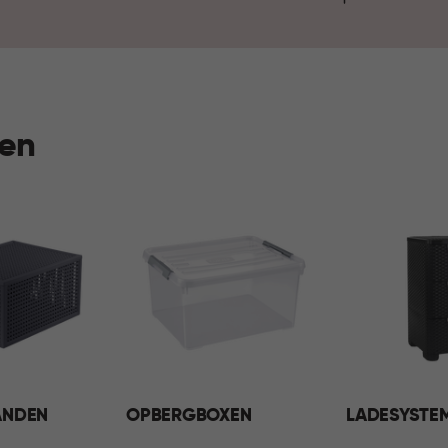
voelt je huis elke dag georga
en
ANDEN
OPBERGBOXEN
LADESYSTE