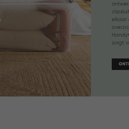
ontwer
clipslui
elkaar 
overzic
Handy+
zorgt v
ONT