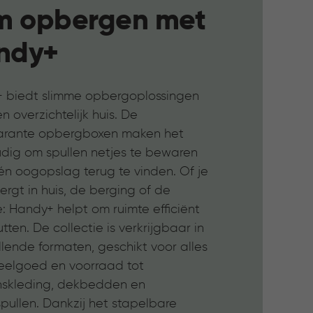
im opbergen met
ndy+
 biedt slimme opbergoplossingen
n overzichtelijk huis. De
arante opbergboxen maken het
dig om spullen netjes te bewaren
én oogopslag terug te vinden. Of je
rgt in huis, de berging of de
: Handy+ helpt om ruimte efficiënt
tten. De collectie is verkrijgbaar in
llende formaten, geschikt voor alles
eelgoed en voorraad tot
nskleding, dekbedden en
pullen. Dankzij het stapelbare