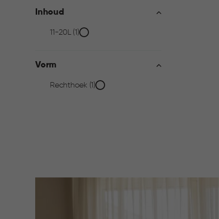
filter
Inhoud
Inhoud
11-20L (1)
filter
Vorm
Vorm
Rechthoek (1)
filter