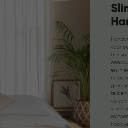
Sl
Ha
Handy+
voor ee
transp
eenvou
en in é
nu opbe
garage
te benu
verschi
van sp
seizoe
hobbys