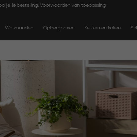
op je 1e bestelling.
Voorwaarden van toepassing
Wasmanden
Opbergboxen
Keuken en koken
Sc