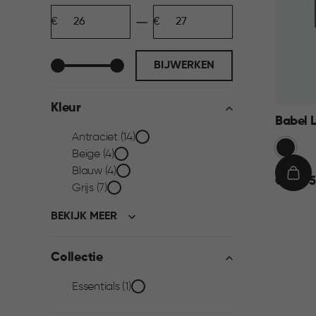
Prijs
Minimum
Maximum
filter
bedrag
bedrag
BIJWERKEN
Kleur
Babel 
Kleur
Antraciet (14)
Zwart
Beige (4)
filter
Blauw (4)
€
IN
€ 26,95
Grijs (7)
26,95
WIN
BEKIJK MEER
Collectie
Collectie
Essentials (1)