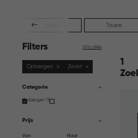
Grijs
Taupe
Filters
Wis alles
1
Opbergen
Zwart
Zoe
Categorie
Categorie
Opbergen (1)
filter
Prijs
Van
Naar