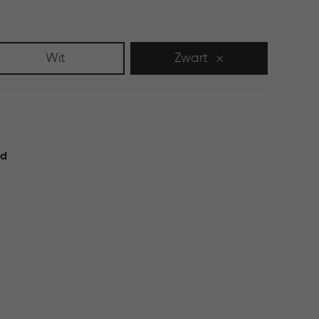
Wit
Zwart
id