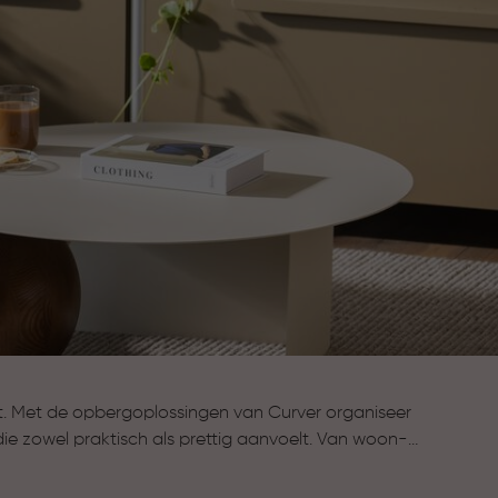
t. Met de opbergoplossingen van Curver organiseer
die zowel praktisch als prettig aanvoelt. Van woon-
f zolder: Curver helpt je om spullen netjes op te
 te houden. Zo wordt opruimen eenvoudiger en