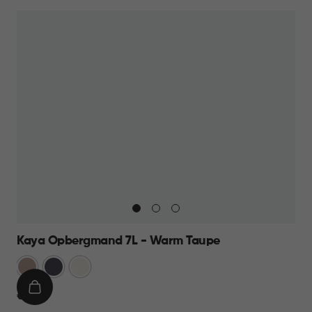
13,95
Kaya Opbergmand 7L - Warm Taupe
Warm
Antraciet
Wit
Taupe
IN
€
€ 9,95
WINKELMAND