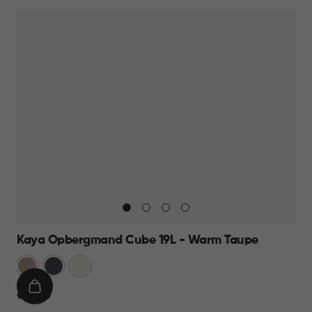
9,95
Kaya Opbergmand Cube 19L - Warm Taupe
Warm
Antraciet
Wit
Taupe
IN
€
€ 12,95
WINKELMAND