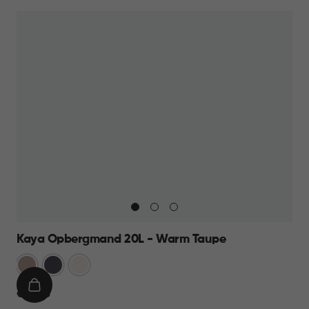
Kaya Opbergmand 20L - Warm Taupe
Warm
Antraciet
Wit
Taupe
IN
€
€ 13,95
WINKELMAND