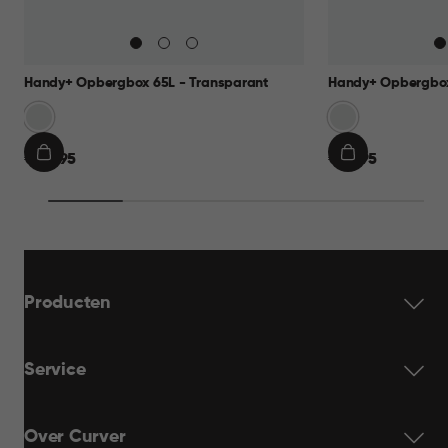
Handy+ Opbergbox 65L - Transparant
Handy+ Opbergbox
Transparant
Transparant
€
€
€ 22,95
€ 14,95
IN
IN
22,95
14,95
WINKELMAND
WINKELMAN
Producten
Service
Over Curver