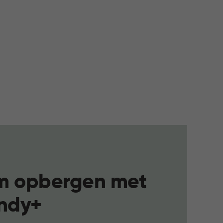
im opbergen met
ndy+