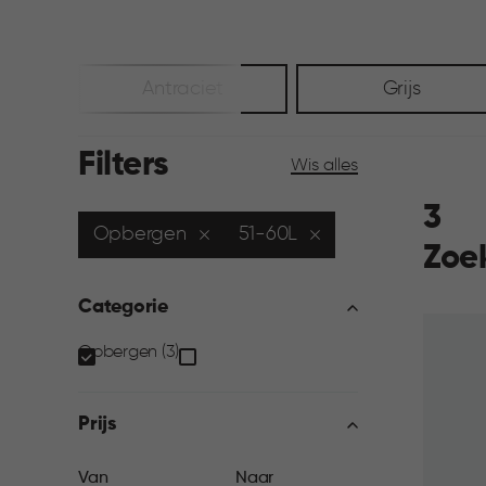
Antraciet
Grijs
Filters
Wis alles
3
Opbergen
51-60L
Zoe
Categorie
Categorie
Opbergen (3)
filter
Prijs
Van
Naar