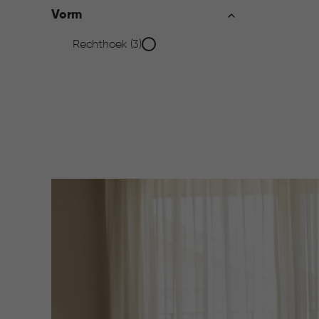
filter
Vorm
Vorm
Rechthoek (3)
filter