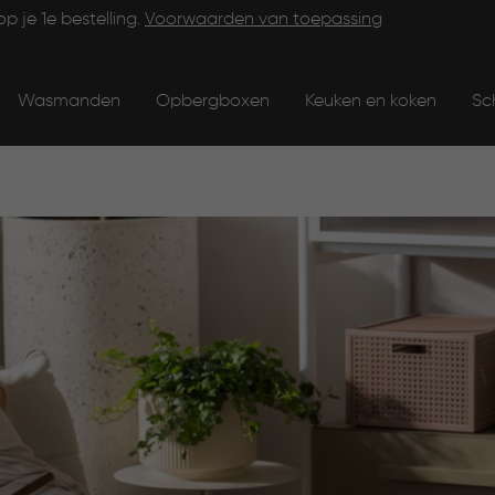
op je 1e bestelling.
Voorwaarden van toepassing
Wasmanden
Opbergboxen
Keuken en koken
Sc