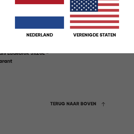
NEDERLAND
VERENIGDE STATEN
als Ladeblok 3x20L -
arant
rant
KELMAND
TERUG NAAR BOVEN