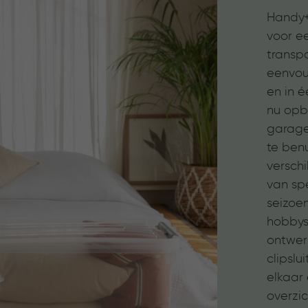
Handy+
voor ee
transp
eenvou
en in é
nu opbe
garage
te benu
verschi
van sp
seizoe
hobbys
ontwer
clipslui
elkaar 
overzic