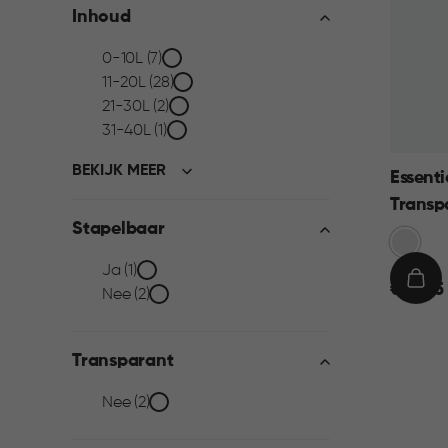
Inhoud
Inhoud
0-10L (7)
11-20L (28)
filter
21-30L (2)
31-40L (1)
BEKIJK MEER
Essenti
Transp
Stapelbaar
Transpa
Stapelbaar
Ja (1)
€
IN
€ 39,95
Nee (2)
39,95
WIN
filter
Transparant
Transparant
Nee (2)