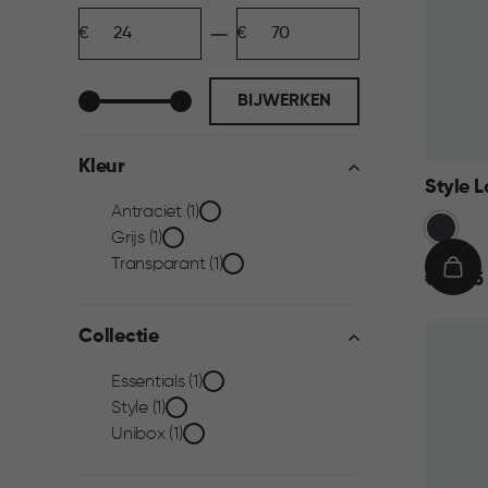
Prijs
Minimum
Maximum
filter
bedrag
bedrag
BIJWERKEN
Kleur
Style L
Kleur
Antraciet (1)
Grijs
Grijs (1)
filter
Transparant (1)
€
IN
€ 69,95
69,95
WIN
Collectie
Collectie
Essentials (1)
Style (1)
filter
Unibox (1)