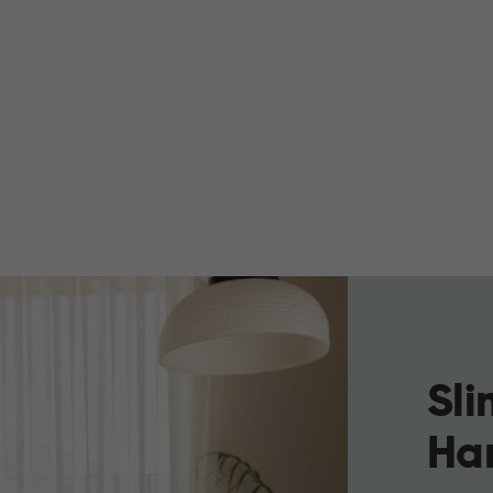
Sl
Ha