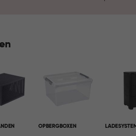
voelt je huis elke dag georga
en
ANDEN
OPBERGBOXEN
LADESYSTE