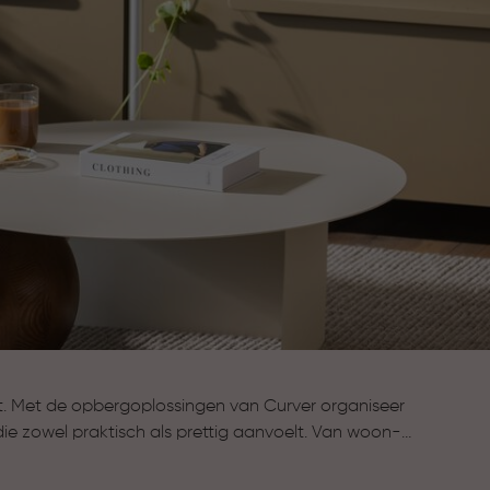
t. Met de opbergoplossingen van Curver organiseer
die zowel praktisch als prettig aanvoelt. Van woon-
f zolder: Curver helpt je om spullen netjes op te
 te houden. Zo wordt opruimen eenvoudiger en