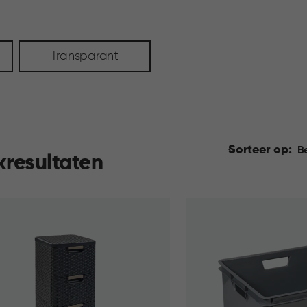
Transparant
Sorteer op:
B
kresultaten