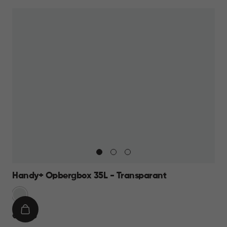
Handy+ Opbergbox 35L - Transparant
Transparant
IN
€
€ 14,95
WINKELMAND