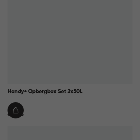
Handy+ Opbergbox Set 2x50L
IN
€
€ 34,95
WINKELMAND
34,95