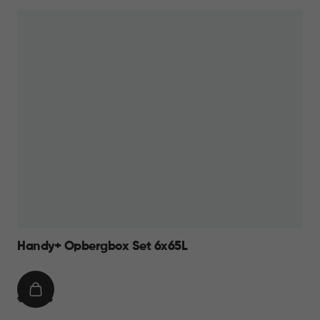
14,95
Handy+ Opbergbox Set 6x65L
IN
€
€ 99,95
WINKELMAND
99,95