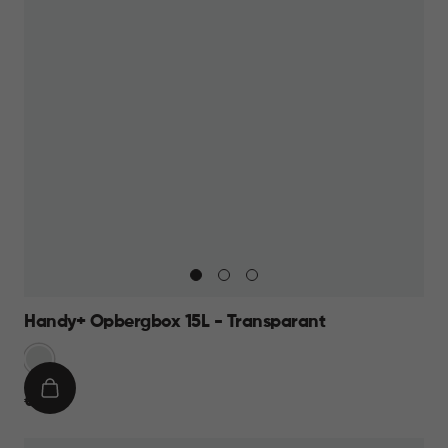
Handy+ Opbergbox 15L - Transparant
Transparant
IN
€
€ 9,95
WINKELMAND
9,95