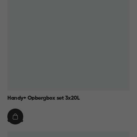
Handy+ Opbergbox set 3x20L
IN
€
€ 34,95
WINKELMAND
34,95