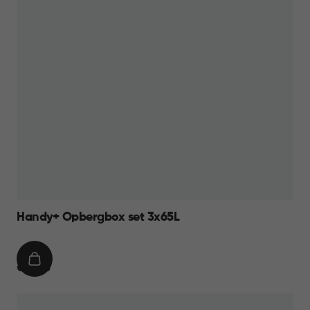
Handy+ Opbergbox set 3x65L
IN
€
€ 59,95
WINKELMAND
59,95