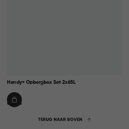
Handy+ Opbergbox Set 2x65L
IN
€
€ 44,95
WINKELMAND
44,95
TERUG NAAR BOVEN