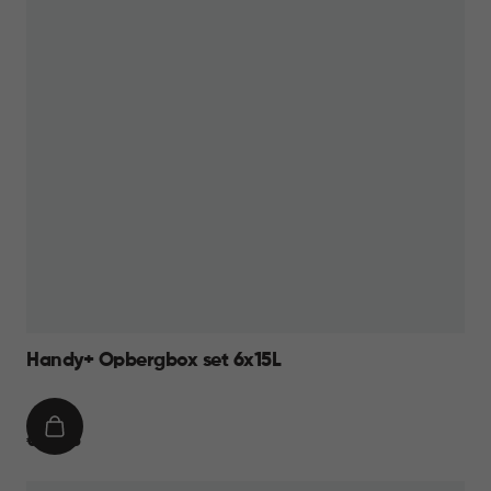
Handy+ Opbergbox set 6x15L
IN
€
€ 49,95
WINKELMAND
49,95