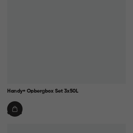
Handy+ Opbergbox Set 3x50L
IN
€
€ 49,95
WINKELMAND
49,95