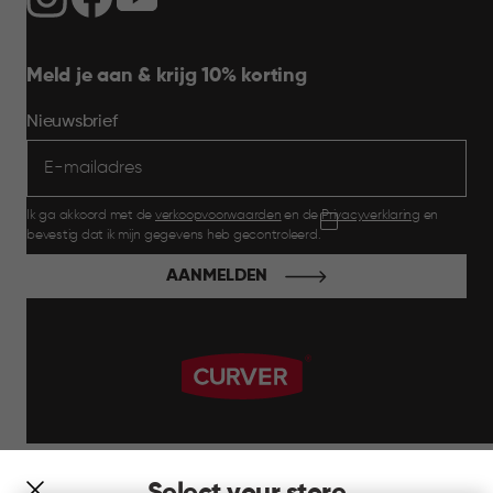
Meld je aan & krijg 10% korting
Nieuwsbrief
Ik ga akkoord met de
verkoopvoorwaarden
en de
Privacyverklaring
en
bevestig dat ik mijn gegevens heb gecontroleerd.
AANMELDEN
label.payment