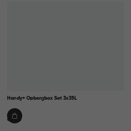
Handy+ Opbergbox Set 3x35L
IN
€
€ 39,95
WINKELMAND
39,95