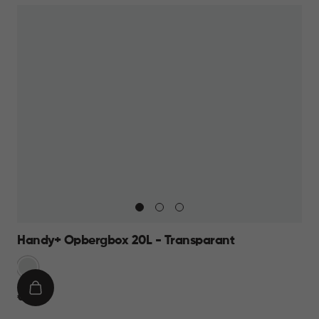
Handy+ Opbergbox 20L - Transparant
Transparant
IN
€
€ 11,95
WINKELMAND
11,95