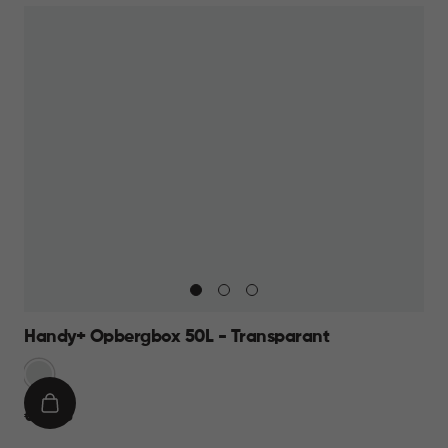
Handy+ Opbergbox 50L - Transparant
Transparant
IN
€
€ 18,95
WINKELMAND
18,95