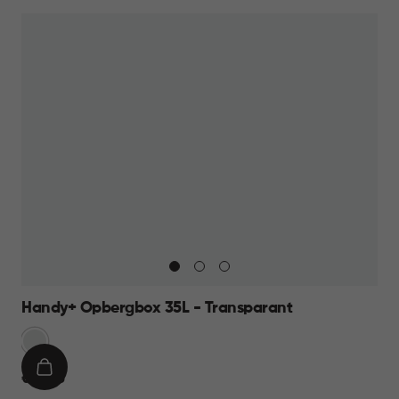
22,95
Handy+ Opbergbox 35L - Transparant
Transparant
IN
€
€ 14,95
WINKELMAND