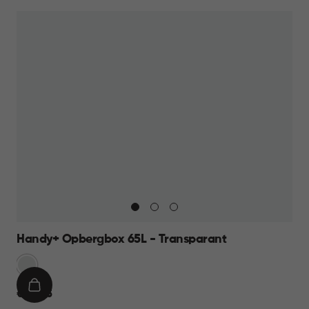
Handy+ Opbergbox 65L - Transparant
Transparant
IN
€
€ 22,95
WINKELMAND