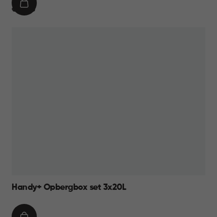
IN
€
€ 39,95
WINKELMAND
39,95
Handy+ Opbergbox set 3x20L