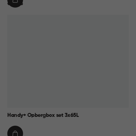
IN
€
€ 34,95
WINKELMAND
34,95
Handy+ Opbergbox set 3x65L