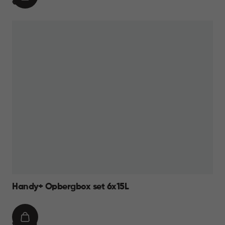
IN
€
€ 9,95
WINKELMAND
9,95
Handy+ Opbergbox set 6x15L
IN
€
€ 49,95