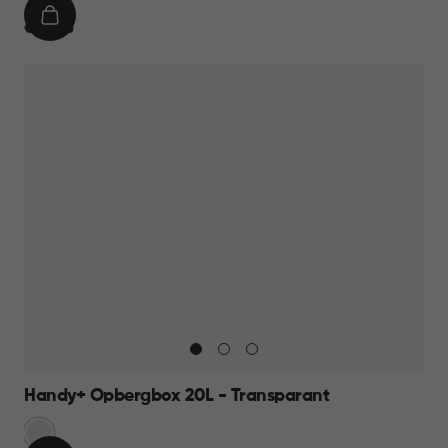
IN
€
€ 99,95
WINKELMAND
99,95
Handy+ Opbergbox 20L - Transparant
Transparant