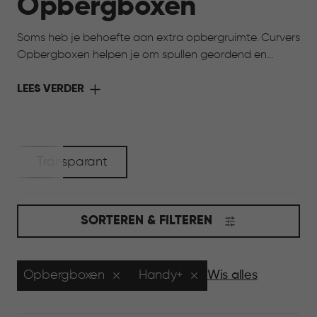
Opbergboxen
Soms heb je behoefte aan extra opbergruimte. Curvers
Opbergboxen helpen je om spullen geordend en
netjes op te bergen, van seizoensartikelen tot
hobbyspullen en speelgoed. Dankzij de verschillende
LEES VERDER
maten en uitvoeringen kies je eenvoudig een box die
past bij jouw ruimte en manier van opbergen. Praktisch
en overzichtelijk, zodat alles netjes opgeborgen blijft.
Transparant
SORTEREN & FILTEREN
Opbergboxen
Handy+
Wis alles