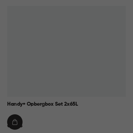
WINKELMAND
36,95
Handy+ Opbergbox Set 2x65L
IN
€
€ 44,95
WINKELMAND