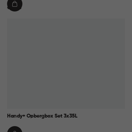
IN
€
€ 18,95
WINKELMAND
18,95
Handy+ Opbergbox Set 3x35L