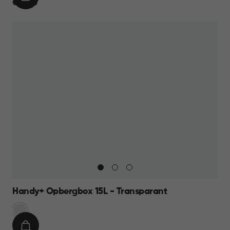
IN
€
€ 59,95
WINKELMAND
59,95
Handy+ Opbergbox 15L - Transparant
Transparant