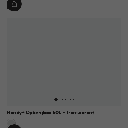
IN
€
€ 11,95
WINKELMAND
11,95
Handy+ Opbergbox 50L - Transparant
Transparant