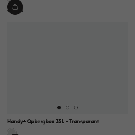
IN
€
€ 22,95
WINKELMAND
22,95
Handy+ Opbergbox 35L - Transparant
Transparant