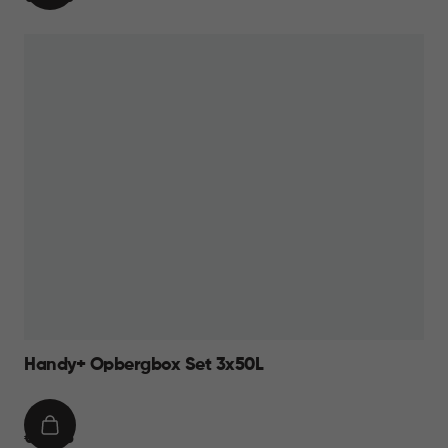
WINKELMAND
49,95
Handy+ Opbergbox Set 3x50L
IN
€
€ 49,95