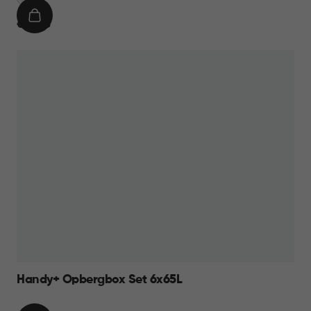
IN
€
€ 14,95
WINKELMAND
14,95
Handy+ Opbergbox Set 6x65L