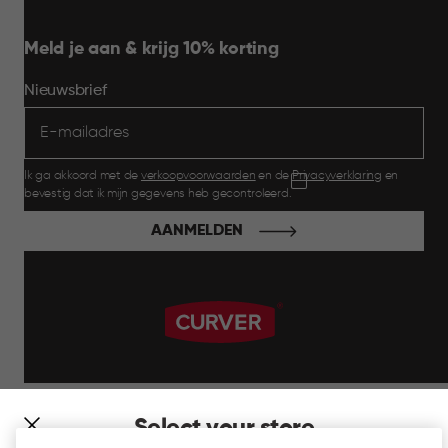
Meld je aan & krijg 10% korting
Nieuwsbrief
Ik ga akkoord met de
verkoopvoorwaarden
en de
Privacyverklaring
en
bevestig dat ik mijn gegevens heb gecontroleerd.
AANMELDEN
label.payment
Select your store