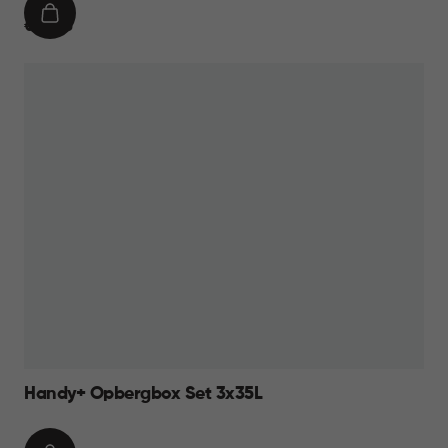
IN
€
€ 18,95
WINKELMAND
18,95
Handy+ Opbergbox Set 3x35L