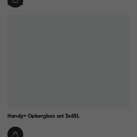
IN
€
€ 34,95
WINKELMAND
34,95
Handy+ Opbergbox set 3x65L