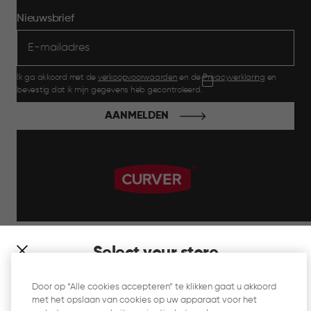
Nieuwsbrief
Ik ga akkoord met de
verkoopvoorwaarden
en de
Privacyverklaring
en
bevestig dat ik mijn gegevens heb gecontroleerd.
AANMELDEN
label.payment
Select your store
It looks like you’re joining us from a different country. At
Door op “Alle cookies accepteren” te klikken gaat u akkoord
which store would you like to shop?
met het opslaan van cookies op uw apparaat voor het
Website Gebruiksvoorwaarden