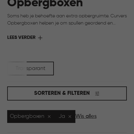
Opbergboxen
Soms heb je behoefte aan extra opbergruimte. Curvers
Opbergboxen helpen je om spullen geordend en
netjes op te bergen, van seizoensartikelen tot
hobbyspullen en speelgoed. Dankzij de verschillende
LEES VERDER
maten en uitvoeringen kies je eenvoudig een box die
past bij jouw ruimte en manier van opbergen. Praktisch
en overzichtelijk, zodat alles netjes opgeborgen blijft.
Transparant
SORTEREN & FILTEREN
Opbergboxen
Ja
Wis alles