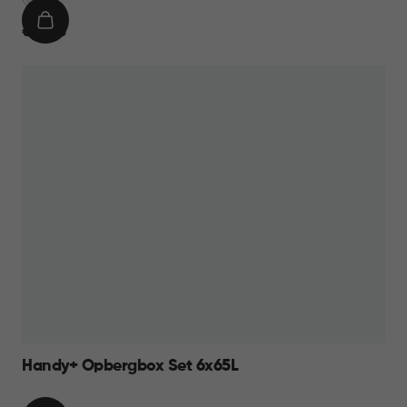
IN
€
€ 14,95
WINKELMAND
14,95
Handy+ Opbergbox Set 6x65L