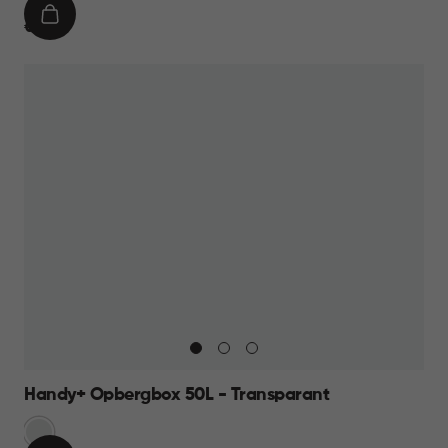
IN
€
€ 11,95
WINKELMAND
11,95
Handy+ Opbergbox 50L - Transparant
Transparant