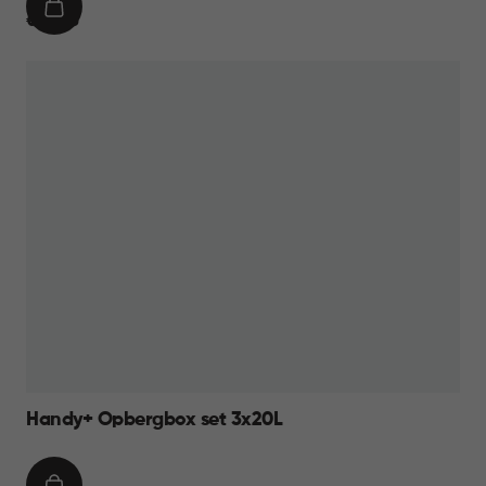
IN
€
€ 39,95
WINKELMAND
39,95
Handy+ Opbergbox set 3x20L