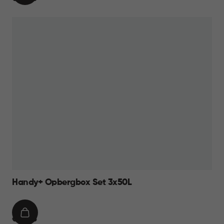
WINKELMAND
49,95
Handy+ Opbergbox Set 3x50L
IN
€
€ 49,95