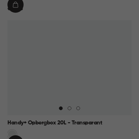
IN
€
€ 99,95
WINKELMAND
99,95
Handy+ Opbergbox 20L - Transparant
Transparant