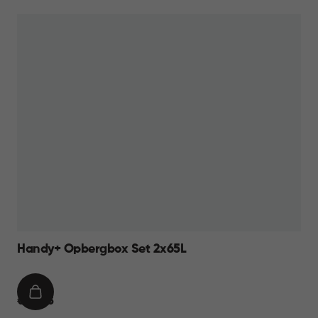
WINKELMAND
36,95
Handy+ Opbergbox Set 2x65L
IN
€
€ 44,95
WINKELMAND