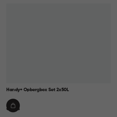
44,95
Handy+ Opbergbox Set 2x50L
IN
€
€ 34,95
WINKELMAND
34,95