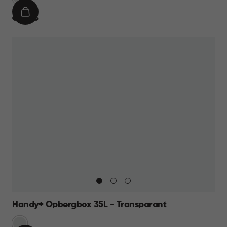
IN
€
€ 22,95
WINKELMAND
22,95
Handy+ Opbergbox 35L - Transparant
Transparant