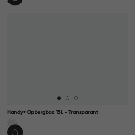
IN
€
€ 59,95
WINKELMAND
59,95
Handy+ Opbergbox 15L - Transparant
Transparant