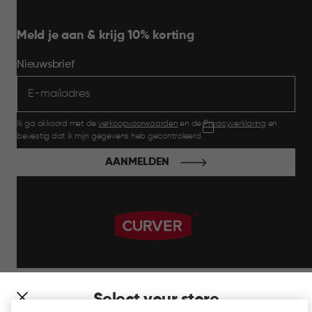
Meld je aan & krijg 10% korting
Nieuwsbrief
Ik ga akkoord met de
verkoopvoorwaarden
en de
Privacyverklaring
en
bevestig dat ik mijn gegevens heb gecontroleerd.
AANMELDEN
label.payment
Select your store