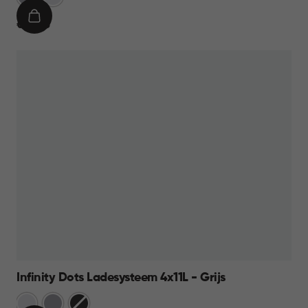
Grijs
IN
€
€ 39,95
WINKELMAND
39,95
Infinity Dots Ladesysteem 4x11L - Grijs
Wit
Licht
Donkergrijs