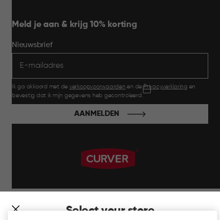
Meld je aan & krijg 10% korting
Nieuwsbrief
Ik ga akkoord met de
verkoopvoorwaarden
en de
Privacyverklaring
en
bevestig dat ik mijn gegevens heb gecontroleerd.
AANMELDEN
label.payment
Select your store