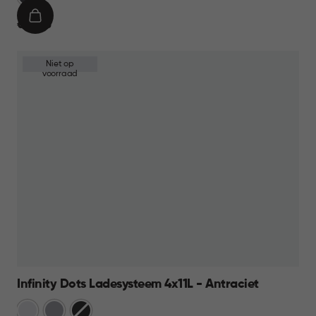
IN
€
€ 59,95
WINKELMAND
59,95
Niet op
voorraad
Infinity Dots Ladesysteem 4x11L - Antraciet
Wit
Licht
Donkergrijs