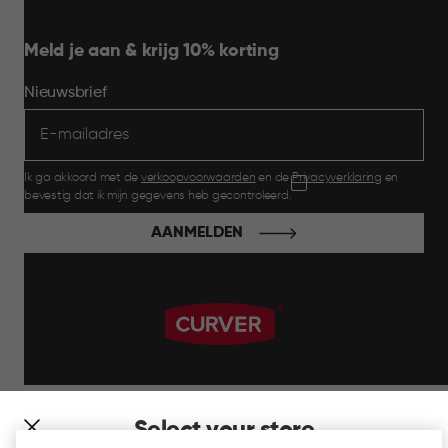
Meld je aan & krijg 10% korting
Nieuwsbrief
Ik ga akkoord met de
verkoopvoorwaarden
en de
Privacyverklaring
en
bevestig dat ik mijn gegevens heb gecontroleerd.
AANMELDEN
label.payment
Select your store