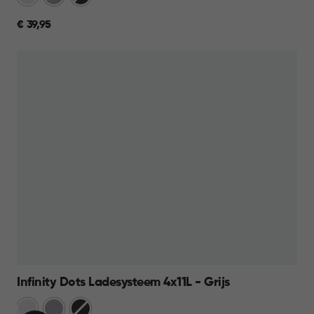
Grijs
€
€ 39,95
39,95
Infinity Dots Ladesysteem 4x11L - Grijs
Wit
Licht
Donkergrijs