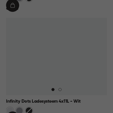
Grijs
IN
€
€ 39,95
WINKELMAND
39,95
Infinity Dots Ladesysteem 4x11L - Wit
Wit
Licht
Donkergrijs