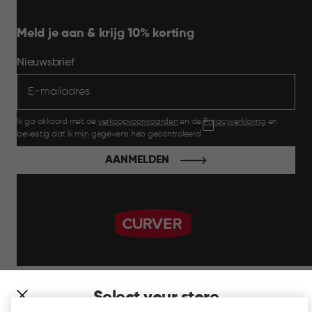
Meld je aan & krijg 10% korting
Nieuwsbrief
Ik ga akkoord met de
verkoopvoorwaarden
en de
Privacyverklaring
en
bevestig dat ik mijn gegevens heb gecontroleerd.
AANMELDEN
label.payment
Select your store