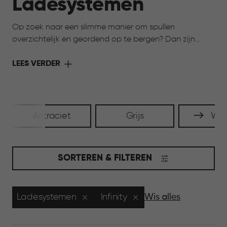
Ladesystemen
Op zoek naar een slimme manier om spullen
overzichtelijk en geordend op te bergen? Dan zijn
ladesystemen de juiste oplossing. Ze bieden structuur
en maken het eenvoudig om items netjes te bewaren.
LEES VERDER
Geschikt voor gebruik in de badkamer, slaapkamer,
woonkamer of op kantoor en ideaal voor het
organiseren van kleinere spullen.
Antraciet
Grijs
Wit
SORTEREN & FILTEREN
Ladesystemen
Infinity
Wis alles