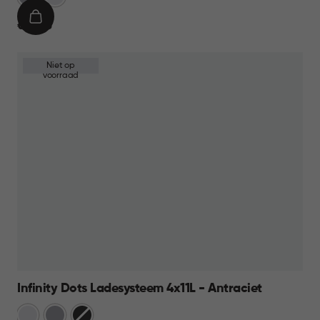
Grijs
IN
€
€ 39,95
WINKELMAND
39,95
Niet op
voorraad
Infinity Dots Ladesysteem 4x11L - Antraciet
Wit
Licht
Donkergrijs