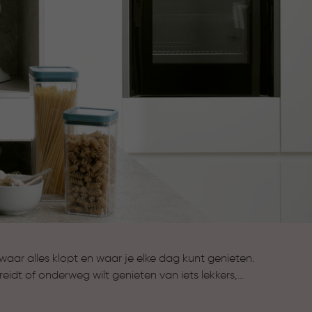
aar alles klopt en waar je elke dag kunt genieten.
reidt of onderweg wilt genieten van iets lekkers,
t de collectie Keuken & Koken komen stijl en
e bewaarbakjes houden ingrediënten langer vers,