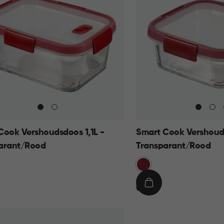
Cook Vershoudsdoos 1,1L -
Smart Cook Vershouds
arant/Rood
Transparant/Rood
Rood
€
IN
€ 9,95
9,95
KELMAND
WINKELMAND