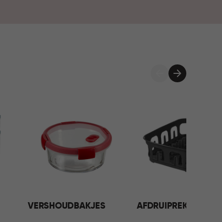
rgen voor overzicht in je kasten en handige
et eenvoudig om je favoriete gerechten overal
k de collectie en maak jouw keuken compleet.
VERSHOUDBAKJES
AFDRUIPREKKEN