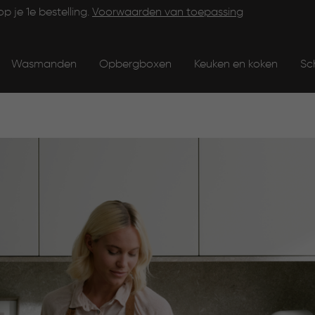
op je 1e bestelling.
Voorwaarden van toepassing
Wasmanden
Opbergboxen
Keuken en koken
Sc