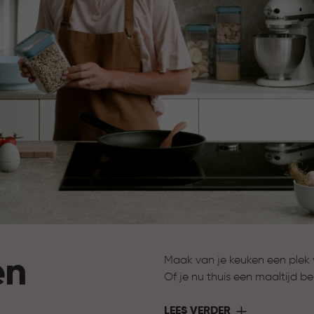
en
Maak van je keuken een plek w
Of je nu thuis een maaltijd be
Curver heeft de oplossing. Me
functionaliteit samen. Slimm
LEES VERDER