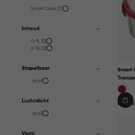
Collectie
Smart Cook (7)
filter
Inhoud
Inhoud
0-1L (5)
2-5L (2)
filter
Stapelbaar
Smart 
Transp
Stapelbaar
Ja (6)
Rood
filter
Luchtdicht
€
IN
€ 14,95
14,95
WIN
Luchtdicht
Ja (6)
filter
Vorm