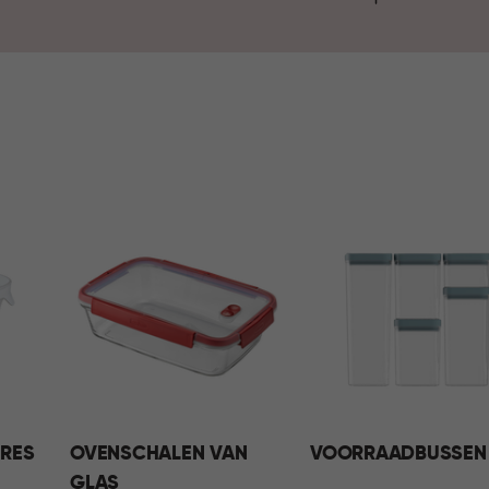
praktische voorraadbussen zo
meeneemoplossingen maken h
mee naartoe te nemen. Ontde
IRES
OVENSCHALEN VAN
VOORRAADBUSSEN
GLAS