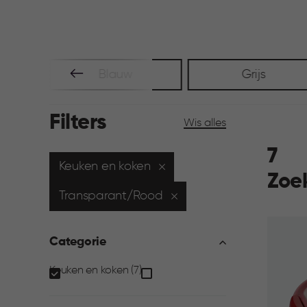
t
Blauw
Grijs
Filters
Wis alles
7
Keuken en koken
Zoe
Transparant/Rood
Categorie
Categorie
Keuken en koken (7)