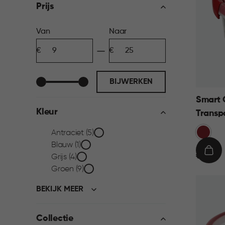
filter
Prijs
Prijs
Van
Naar
Minimum
Maximum
filter
bedrag
bedrag
BIJWERKEN
Smart 
Kleur
Transp
Rood
Kleur
Antraciet (5)
Blauw (1)
€
IN
filter
€ 9,95
Grijs (4)
9,95
WIN
Groen (9)
BEKIJK MEER
Collectie