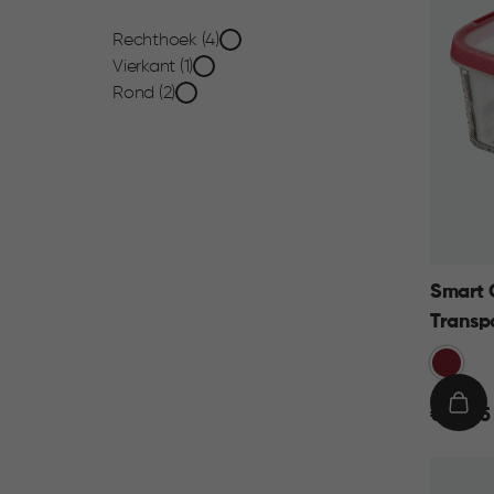
Vorm
Rechthoek (4)
Vierkant (1)
filter
Rond (2)
Smart 
Transp
Rood
€
IN
€ 14,95
14,95
WIN