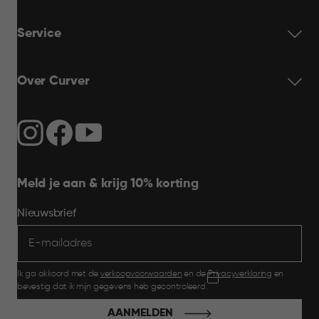
Service
Over Curver
Meld je aan & krijg 10% korting
Nieuwsbrief
Ik ga akkoord met de
verkoopvoorwaarden
en de
Privacyverklaring
en
bevestig dat ik mijn gegevens heb gecontroleerd.
AANMELDEN