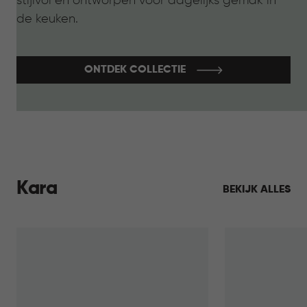
stijlvol en ontworpen voor dagelijks gemak in
de keuken.
ONTDEK COLLECTIE
Kara
BEKIJK ALLES