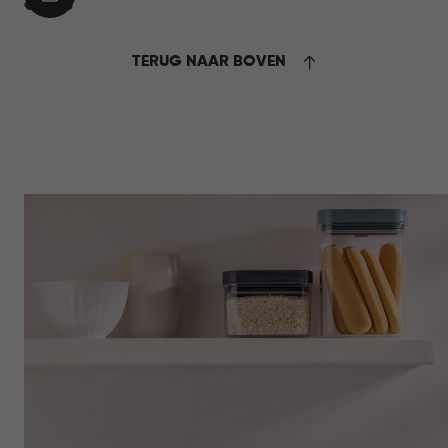
IN
€
€ 39,95
WINKELMAND
39,95
TERUG NAAR BOVEN