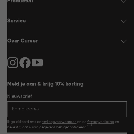
Producten
Service
Over Curver
Meld je aan & krijg 10% korting
Nieuwsbrief
Ik ga akkoord met de
verkoopvoorwaarden
en de
Privacyverklaring
en
bevestig dat ik mijn gegevens heb gecontroleerd.