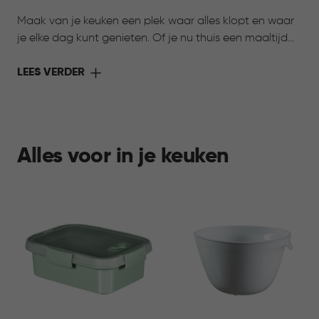
Maak van je keuken een plek waar alles klopt en waar
je elke dag kunt genieten. Of je nu thuis een maaltijd
bereidt of onderweg wilt genieten van iets lekkers,
Curver heeft de oplossing. Met de collectie Keuken &
LEES VERDER
Koken komen stijl en functionaliteit samen. Slimme
bewaarbakjes houden ingrediënten langer vers,
praktische voorraadbussen zorgen voor overzicht in je
kasten en handige meeneemoplossingen maken het
Alles voor in je keuken
eenvoudig om je favoriete gerechten overal mee
naartoe te nemen. Ontdek de collectie en maak jouw
keuken compleet.