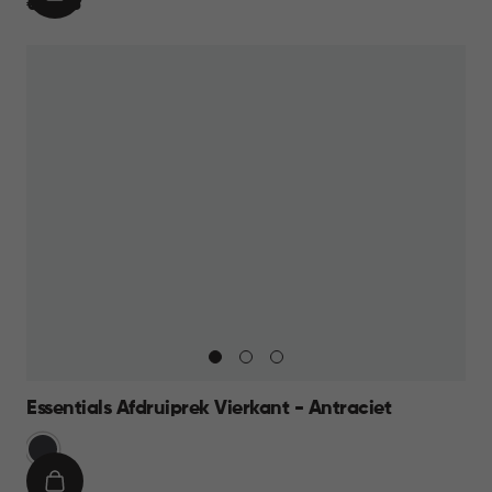
IN
€
€ 29,95
WINKELMAND
29,95
Essentials Afdruiprek Vierkant - Antraciet
Grijs