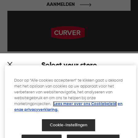
AANMELDEN
label.payment
Select your store
It looks like you’re joining us from a different country. At
Door op “Alle cookies accepteren” te klikken gaat u akkoord
which store would you like to shop?
met het opslaan van cookies op uw apparaat voor het
Website Gebruiksvoorwaarden
verbeteren van websitenavigatie, het analyseren van
websitegebruik en om ons te helpen bij onze
Privacyverklaring
marketingprojecten.
Lees meer over ons Cookiebeleid
en
onze privacyverklaring.​
Cookiebeleid
Toegankelijkheid
Cookie-instellingen
Toegankelijkheidsverklaring