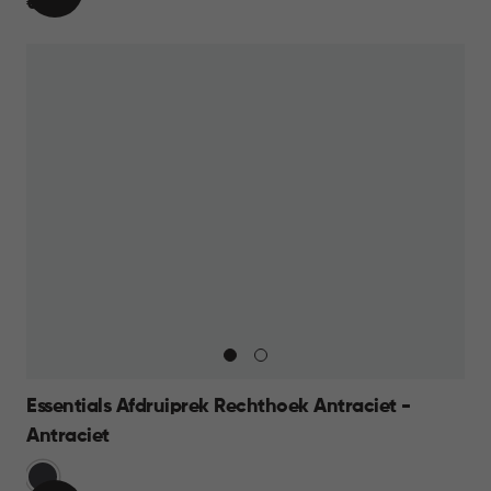
IN
€
€ 9,95
WINKELMAND
9,95
Essentials Afdruiprek Rechthoek Antraciet -
Antraciet
Grijs