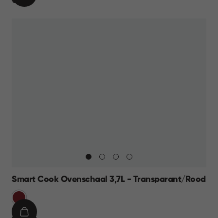
€
€ 11,95
WINKELMAND
11,95
Smart Cook Ovenschaal 3,7L - Transparant/Rood
Rood
IN