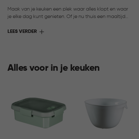
Maak van je keuken een plek waar alles klopt en waar
je elke dag kunt genieten. Of je nu thuis een maaltijd
bereidt of onderweg wilt genieten van iets lekkers,
Curver heeft de oplossing. Met de collectie Keuken &
LEES VERDER
Koken komen stijl en functionaliteit samen. Slimme
bewaarbakjes houden ingrediënten langer vers,
praktische voorraadbussen zorgen voor overzicht in je
kasten en handige meeneemoplossingen maken het
Alles voor in je keuken
eenvoudig om je favoriete gerechten overal mee
naartoe te nemen. Ontdek de collectie en maak jouw
keuken compleet.