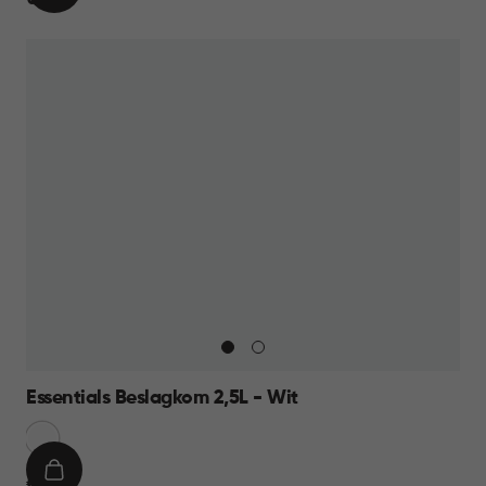
€ 8,95
WINKELMAND
8,95
Essentials Beslagkom 2,5L - Wit
Sneeuw
Wit
IN
€
€ 6,95