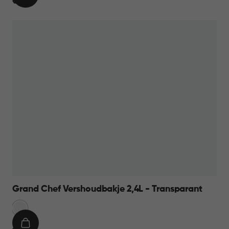
€
€ 19,95
WINKELMAND
19,95
Grand Chef Vershoudbakje 2,4L - Transparant
Transparant
IN