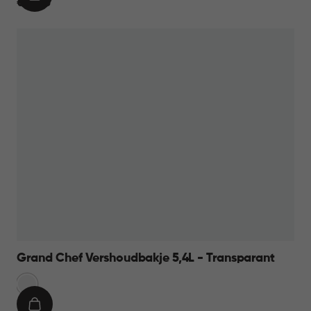
IN
€
€ 12,95
WINKELMAND
12,95
Grand Chef Vershoudbakje 5,4L - Transparant
Transparant