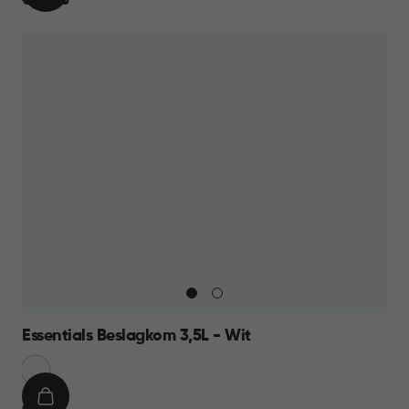
€
€ 24,95
WINKELMAND
24,95
Essentials Beslagkom 3,5L - Wit
Sneeuw
Wit
IN
€