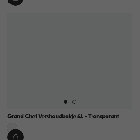
IN
€
€ 11,95
WINKELMAND
11,95
Grand Chef Vershoudbakje 4L - Transparant
Transparant