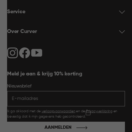
Service
Over Curver
Meld je aan & krijg 10% korting
Nieuwsbrief
Ik ga akkoord met de
verkoopvoorwaarden
en de
Privacyverklaring
en
bevestig dat ik mijn gegevens heb gecontroleerd.
AANMELDEN