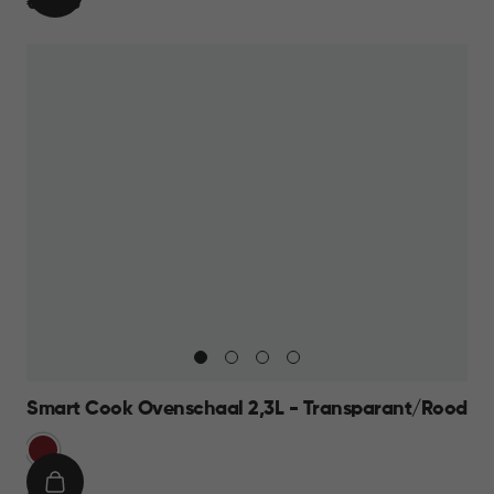
IN
€
€ 14,95
WINKELMAND
14,95
Smart Cook Ovenschaal 2,3L - Transparant/Rood
Rood
IN