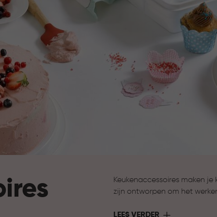
ires
Keukenaccessoires maken je 
zijn ontworpen om het werke
ondersteuning bij het bereide
nodig hebt om jouw keuken 
LEES VERDER