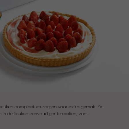
keuken compleet en zorgen voor extra gemak. Ze
n in de keuken eenvoudiger te maken, van
n van gerechten tot koken en bewaren. Alles wat je
compleet te maken.