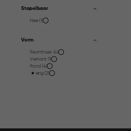
filter
Stapelbaar
Stapelbaar
Nee (1)
filter
Vorm
Vorm
Rechthoek (4)
Vierkant (1)
filter
Rond (4)
Overig (2)