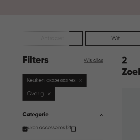
Antraciet
Wit
Filters
2
Wis alles
Zoe
Keuken accessoires
Overig
Categorie
Categorie
Keuken accessoires (2)