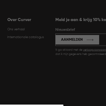
Over Curver
Meld je aan & krijg 10% ko
Ons verhaal
Nieuwsbrief
Internationale catalogus
AANMELDEN
Ik ga akkoord met de
verkoopvoorwaar
dat ik mijn gegevens heb gecontroleerd