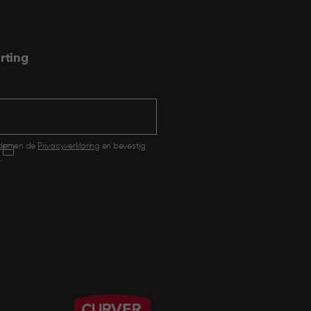
rting
den
en de
Privacyverklaring
en bevestig
.