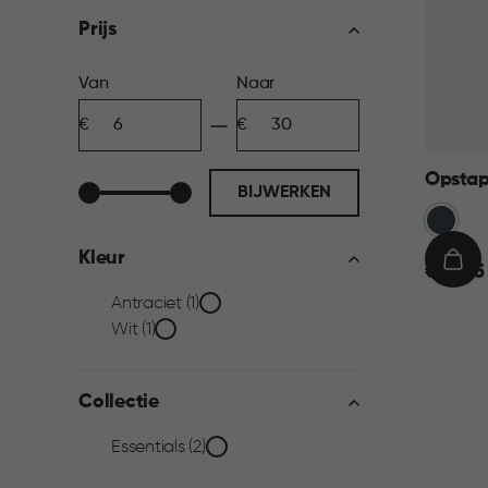
filter
Prijs
Prijs
Van
Naar
Minimum
Maximum
filter
bedrag
bedrag
Opstap
BIJWERKEN
Anthrac
Kleur
€
IN
€ 29,95
29,95
WIN
Kleur
Antraciet (1)
Wit (1)
filter
Collectie
Collectie
Essentials (2)