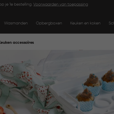
op je 1e bestelling.
Voorwaarden van toepassing
Wasmanden
Opbergboxen
Keuken en koken
Sc
Keuken accessoires