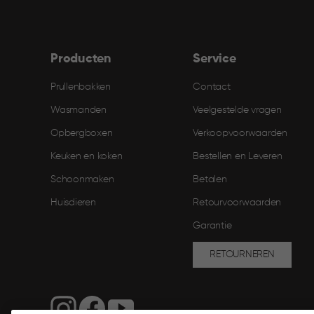
Producten
Service
Prullenbakken
Contact
Wasmanden
Veelgestelde vragen
Opbergboxen
Verkoopvoorwaarden
Keuken en koken
Bestellen en Leveren​
Schoonmaken
Betalen
Huisdieren
Retourvoorwaarden
Garantie
RETOURNEREN