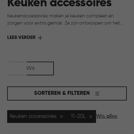
Keuken accessoires
Keukenaccessoires maken je keuken compleet en
zorgen voor extra gemak. Ze zijn ontworpen om het
werken in de keuken eenvoudiger te maken, van
ondersteuning bij het bereiden van gerechten tot
LEES VERDER
koken en bewaren. Alles wat je nodig hebt om jouw
keuken compleet te maken.
Wit
SORTEREN & FILTEREN
Keuken accessoires
11-20L
Wis alles