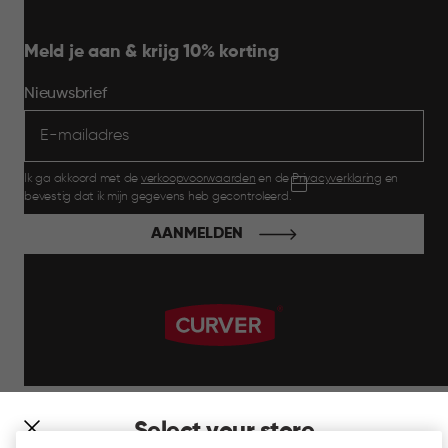
Meld je aan & krijg 10% korting
Nieuwsbrief
Ik ga akkoord met de
verkoopvoorwaarden
en de
Privacyverklaring
en
bevestig dat ik mijn gegevens heb gecontroleerd.
AANMELDEN
label.payment
Select your store