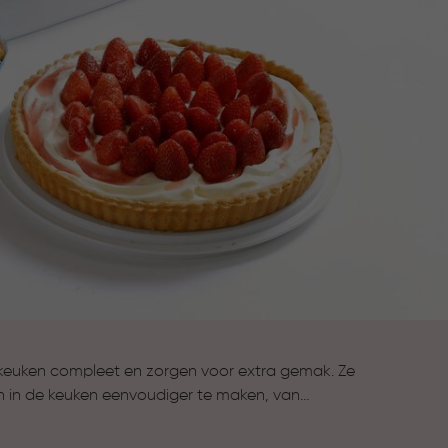
keuken compleet en zorgen voor extra gemak. Ze
n in de keuken eenvoudiger te maken, van
n van gerechten tot koken en bewaren. Alles wat je
compleet te maken.