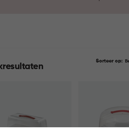
Sorteer op:
B
kresultaten