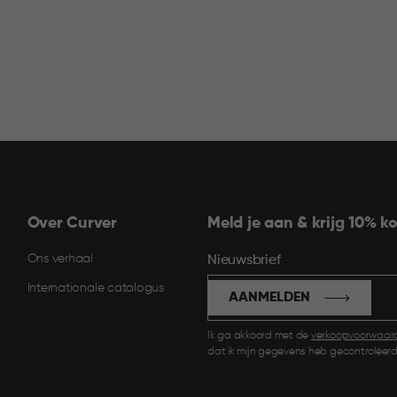
Over Curver
Meld je aan & krijg 10% ko
Ons verhaal
Nieuwsbrief
Internationale catalogus
AANMELDEN
Ik ga akkoord met de
verkoopvoorwaar
dat ik mijn gegevens heb gecontroleerd