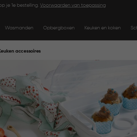
op je 1e bestelling.
Voorwaarden van toepassing
Wasmanden
Opbergboxen
Keuken en koken
Sc
Keuken accessoires