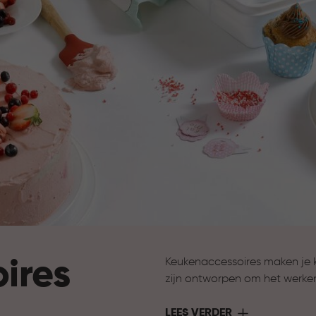
ires
Keukenaccessoires maken je 
zijn ontworpen om het werke
ondersteuning bij het bereide
nodig hebt om jouw keuken 
LEES VERDER