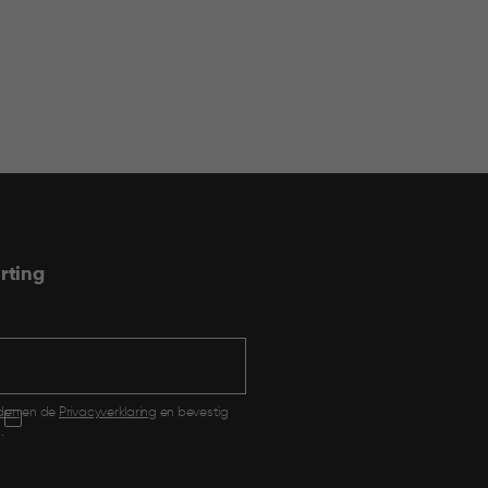
rting
den
en de
Privacyverklaring
en bevestig
.