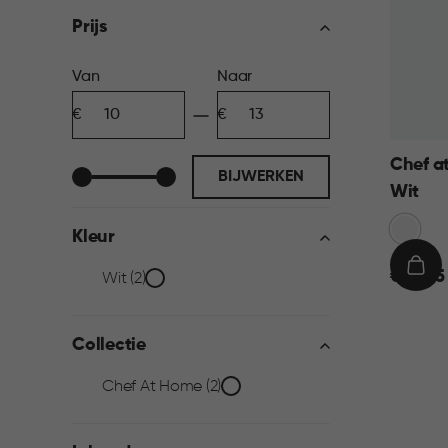
filter
Prijs
Prijs
Van
Naar
Minimum
Maximum
filter
bedrag
bedrag
Chef a
BIJWERKEN
Wit
Sneeuw
Kleur
Wit
€
IN
€ 10,95
Kleur
Wit (2)
10,95
WIN
filter
Collectie
Collectie
Chef At Home (2)
filter