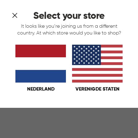
Select your store
It looks like you’re joining us from a different
country. At which store would you like to shop?
t Home Cake Bewaardoos 7L -
Chef at Home Taartdoo
Sneeuw
Wit
€
€ 12,95
12,95
IN
NEDERLAND
VERENIGDE STATEN
KELMAND
WINKELMAND