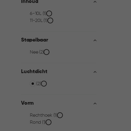
Inhoud
Inhoud
6-10L (1)
11-20L (1)
filter
Stapelbaar
Stapelbaar
Nee (2)
filter
Luchtdicht
Luchtdicht
Ja (2)
filter
Vorm
Vorm
Rechthoek (1)
Rond (1)