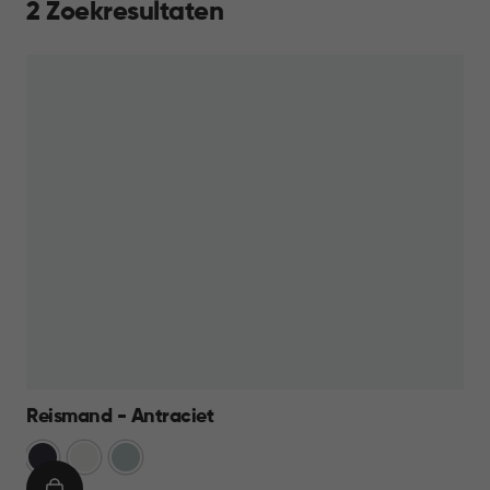
2 Zoekresultaten
Reismand - Antraciet
Cool
Wit
Mistig
Grijs
Blauw