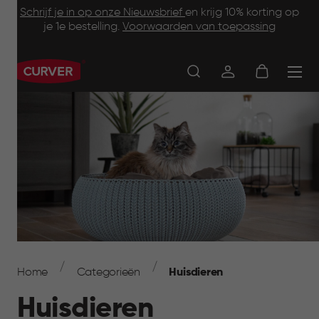
Footer
Skip
Schrijf je in op onze Nieuwsbrief
en krijg 10% korting op
to
je 1e bestelling.
Voorwaarden van toepassing
Information
main
content
Main
navigation
Breadcrumb
Navigation
Home
Categorieën
Huisdieren
Huisdieren