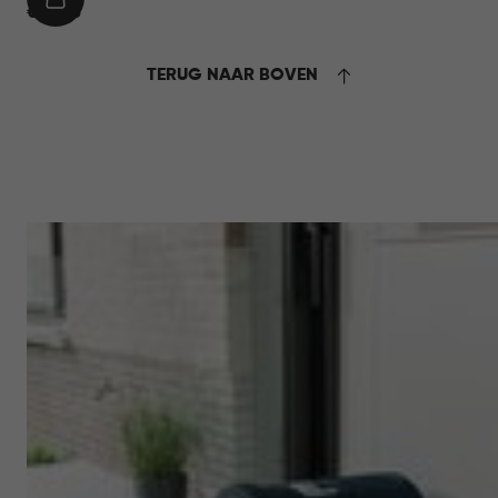
IN
€
€ 59,95
WINKELMAND
59,95
TERUG NAAR BOVEN