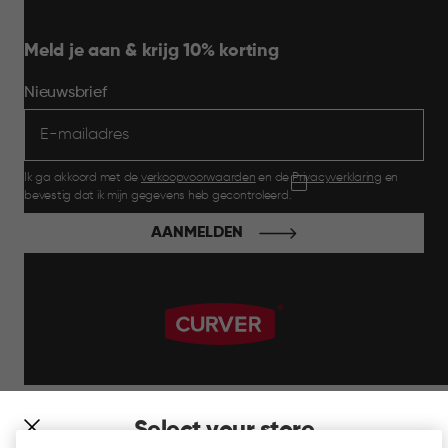
Meld je aan & krijg 10% korting
Nieuwsbrief
Ik ga akkoord met de
verkoopvoorwaarden
en de
Privacyverklaring
en
bevestig dat ik mijn gegevens heb gecontroleerd.
AANMELDEN
label.payment
Select your store