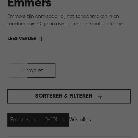
Emmers
Emmers zijn onmisbaar bij het schoonmaken in en
rondom huis. Of je nu dweilt, schoonmaakt of kleine
klussen uitvoert, een goede emmer maakt het werk
een stuk makkelijker. Dankzij het sterke materiaal en
LEES VERDER
het lichte gewicht zijn de emmers van Curver prettig in
gebruik en eenvoudig te legen. Precies wat je nodig
hebt voor dagelijks gebruik.
Antraciet
SORTEREN & FILTEREN
Emmers
0-10L
Wis alles