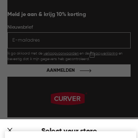
Meld je aan & krijg 10% korting
Nieuwsbrief
Ik ga akkoord met de
verkoopvoorwaarden
en de
Privacyverklaring
en
bevestig dat ik mijn gegevens heb gecontroleerd.
AANMELDEN
label.payment
Select your store