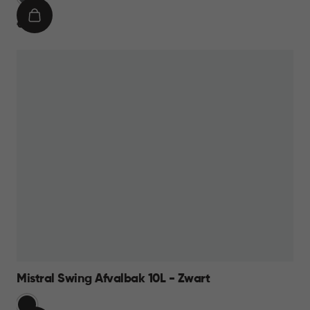
IN
€
€ 11,95
WINKELMAND
11,95
Mistral Swing Afvalbak 10L - Zwart
Zwart