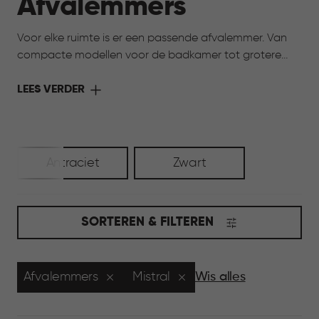
Afvalemmers
Voor elke ruimte is er een passende afvalemmer. Van
compacte modellen voor de badkamer tot grotere
afvalemmers voor dagelijks gebruik in de keuken of
bijkeuken: Curver combineert gebruiksgemak en
LEES VERDER
functioneel ontwerp met een verzorgde uitstraling voor
elke ruimte!
Antraciet
Zwart
SORTEREN & FILTEREN
Afvalemmers
Mistral
Wis alles