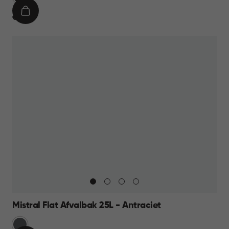
IN
€
€ 11,95
WINKELMAND
11,95
Mistral Flat Afvalbak 25L - Antraciet
Anthraciet