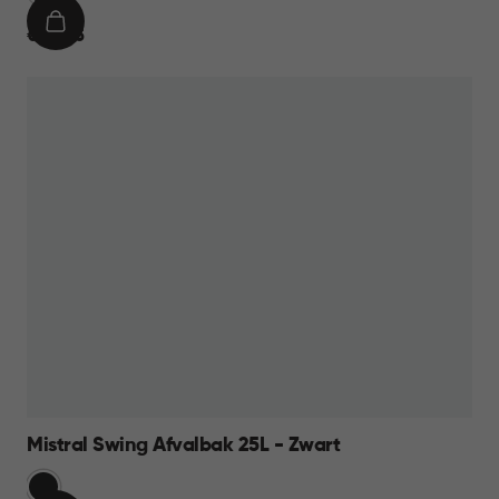
IN
€
€ 23,95
WINKELMAND
23,95
Mistral Swing Afvalbak 25L - Zwart
Zwart