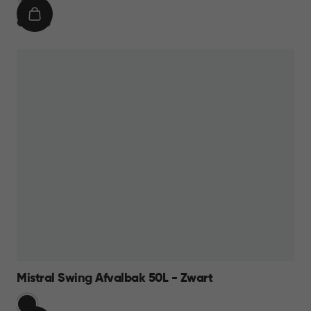
IN
€
€ 16,95
WINKELMAND
16,95
Mistral Swing Afvalbak 50L - Zwart
Zwart