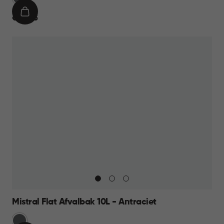
IN
€
€ 23,95
WINKELMAND
23,95
Mistral Flat Afvalbak 10L - Antraciet
Anthraciet