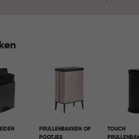
hygiëne en duurzaamheid pas
huishouden. Zo draagt het ve
comfortabel en fijn thuis.
kken
EIDEN
PRULLENBAKKEN OP
TOUCH
POOTJES
PRULLENBA