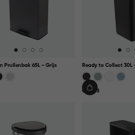
 Prullenbak 65L - Grijs
Ready to Collect 30L 
art
Zilver
Donkergrijs
Groen
Wit
Blauw
€
IN
€ 24,95
24,95
KELMAND
WINKELMAND