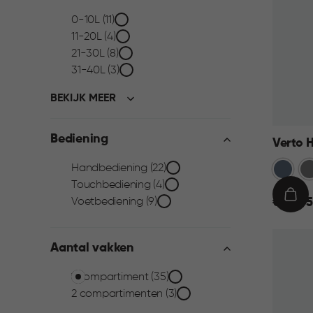
Inhoud
0-10L (11)
11-20L (4)
filter
21-30L (8)
31-40L (3)
BEKIJK MEER
Bediening
Verto H
Bediening
Blauw
Gr
Handbediening (22)
Touchbediening (4)
filter
€
IN
Voetbediening (9)
€ 44,95
44,95
WIN
Aantal vakken
Aantal
1 compartiment (35)
2 compartimenten (3)