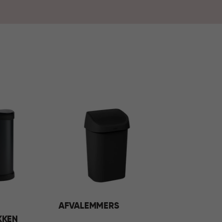
sen deze oplossingen moeiteloos in ieder
rzamelen van afval bij aan een opgeruimd,
AFVALEMMERS
KKEN