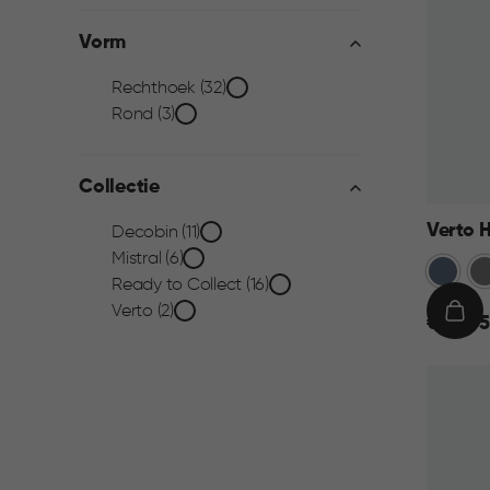
vakken
Vorm
filter
Vorm
Rechthoek (32)
Rond (3)
filter
Collectie
Verto 
Collectie
Decobin (11)
Mistral (6)
Blauw
Gr
filter
Ready to Collect (16)
Verto (2)
€
IN
€ 44,95
44,95
WIN