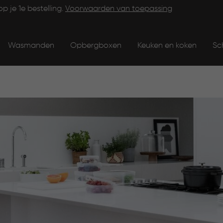
op je 1e bestelling.
Voorwaarden van toepassing
Wasmanden
Opbergboxen
Keuken en koken
Sc