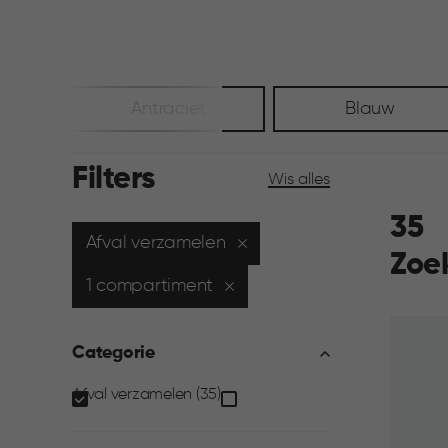
Antraciet
Blauw
Filters
Wis alles
35
Afval verzamelen
Zoe
1 compartiment
Categorie
Categorie
Afval verzamelen (35)