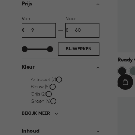
filter
Prijs
Prijs
Van
Naar
Minimum
Maximum
filter
bedrag
bedrag
BIJWERKEN
Ready 
Kleur
Donkerg
Gr
Kleur
Antraciet (7)
€
IN
€ 9,95
Blauw (5)
9,95
WIN
filter
Grijs (2)
Groen (4)
BEKIJK MEER
Inhoud