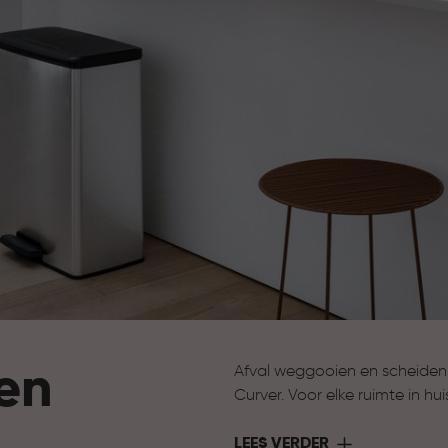
en
Afval weggooien en scheiden
Curver. Voor elke ruimte in h
afvalemmers voor de badkamer
slimme systemen om afval te
LEES VERDER