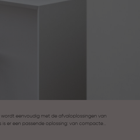
 wordt eenvoudig met de afvaloplossingen van
uis is er een passende oplossing: van compacte
 tot stijlvolle prullenbakken voor de keuken en
 scheiden. Met aandacht voor gebruiksgemak,