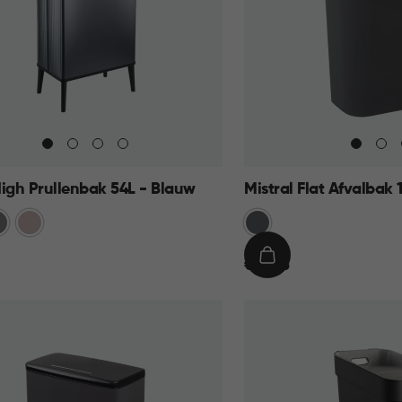
High Prullenbak 54L - Blauw
Mistral Flat Afvalbak 
ijs
Rose
Anthraciet
€
IN
€ 11,95
11,95
KELMAND
WINKELMAND