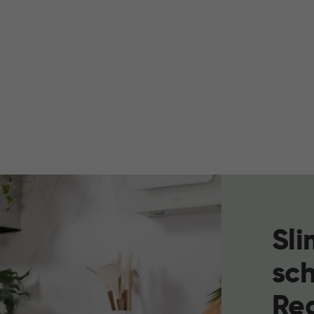
Sli
sc
Rea