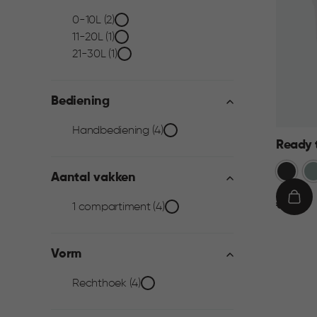
Inhoud
0-10L (2)
11-20L (1)
filter
21-30L (1)
Bediening
Bediening
Handbediening (4)
Ready t
filter
Donkerg
Gr
Aantal vakken
€
IN
€ 9,95
Aantal
1 compartiment (4)
9,95
WIN
vakken
Vorm
filter
Vorm
Rechthoek (4)