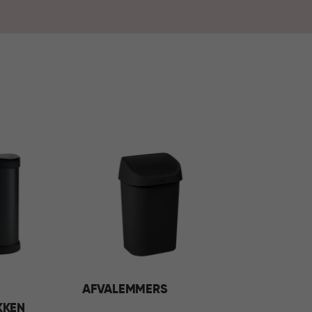
sen deze oplossingen moeiteloos in ieder
rzamelen van afval bij aan een opgeruimd,
AFVALEMMERS
KKEN