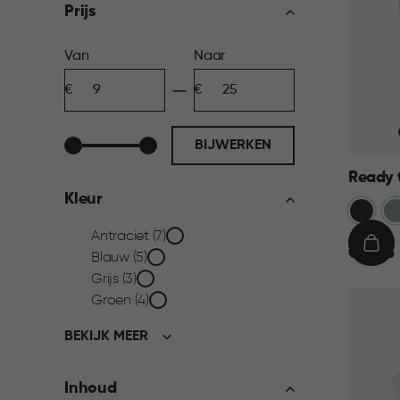
filter
Prijs
Prijs
Van
Naar
Minimum
Maximum
filter
bedrag
bedrag
BIJWERKEN
Ready t
Kleur
Donkerg
Gr
Kleur
Antraciet (7)
€
IN
€ 19,95
Blauw (5)
19,95
WIN
filter
Grijs (3)
Groen (4)
BEKIJK MEER
Inhoud