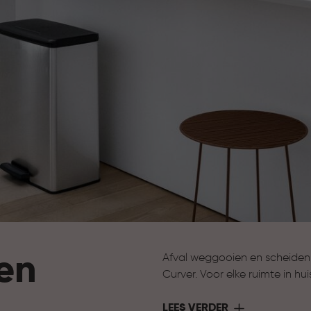
en
Afval weggooien en scheiden
Curver. Voor elke ruimte in h
afvalemmers voor de badkamer
slimme systemen om afval te
LEES VERDER