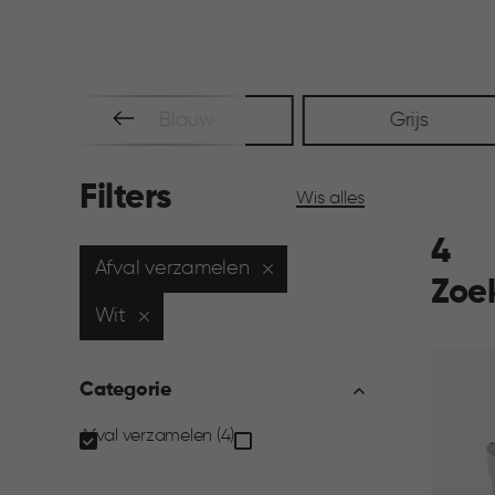
t
Blauw
Grijs
Filters
Wis alles
4
Afval verzamelen
Zoe
Wit
Categorie
Categorie
Afval verzamelen (4)