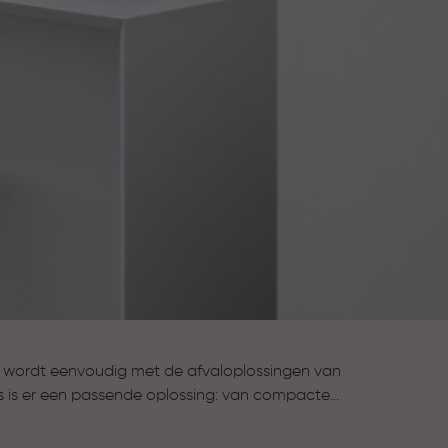
 wordt eenvoudig met de afvaloplossingen van
uis is er een passende oplossing: van compacte
 tot stijlvolle prullenbakken voor de keuken en
 scheiden. Met aandacht voor gebruiksgemak,