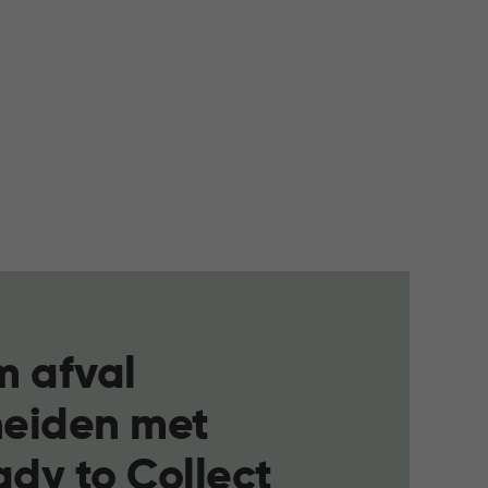
m afval
heiden met
dy to Collect