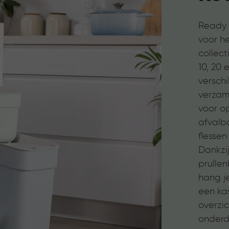
Ready t
voor he
collect
10, 20 
verschi
verzam
voor o
afvalba
flessen
Dankzi
prulle
hang j
een kas
overzic
onderde