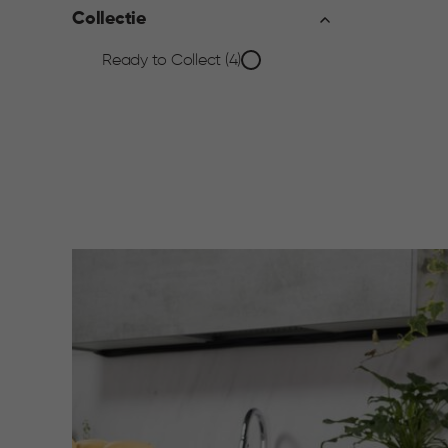
filter
Collectie
Collectie
Ready to Collect (4)
filter