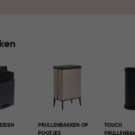
hygiëne en duurzaamheid pas
huishouden. Zo draagt het ve
comfortabel en fijn thuis.
kken
EIDEN
PRULLENBAKKEN OP
TOUCH
POOTJES
PRULLENBA