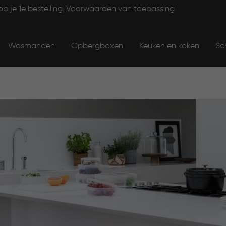
op je 1e bestelling.
Voorwaarden van toepassing
Wasmanden
Opbergboxen
Keuken en koken
Sc