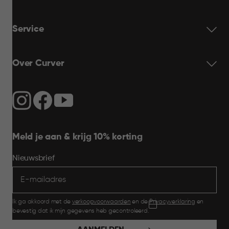
Service
Over Curver
Meld je aan & krijg 10% korting
Nieuwsbrief
Ik ga akkoord met de
verkoopvoorwaarden
en de
Privacyverklaring
en
bevestig dat ik mijn gegevens heb gecontroleerd.