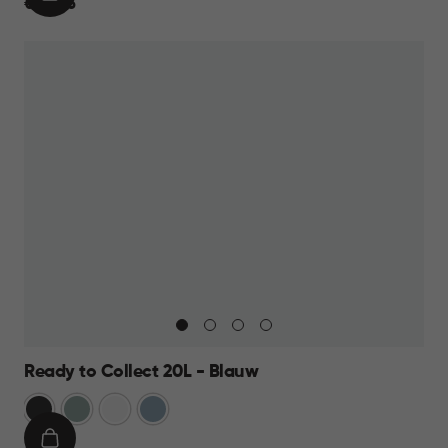
IN
€
€ 24,95
WINKELMAND
24,95
Ready to Collect 20L - Blauw
Donkergrijs
Groen
Wit
Blauw