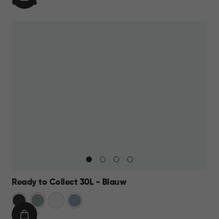
IN
€
€ 44,95
WINKELMAND
44,95
Ready to Collect 30L - Blauw
Donkergrijs
Groen
Wit
Blauw