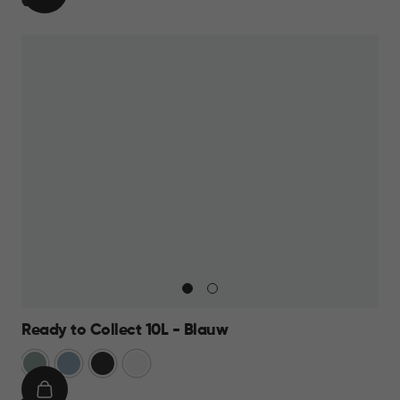
€
€ 9,95
WINKELMAND
9,95
Ready to Collect 10L - Blauw
Groen
Blauw
Donkergrijs
Wit
IN