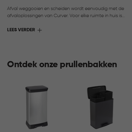
Afval weggooien en scheiden wordt eenvoudig met de
afvaloplossingen van Curver. Voor elke ruimte in huis is
er een passende oplossing: van compacte
afvalemmers voor de badkamer tot stijlvolle
LEES VERDER
prullenbakken voor de keuken en slimme systemen om
afval te scheiden. Met aandacht voor gebruiksgemak,
hygiëne en duurzaamheid passen deze oplossingen
moeiteloos in ieder huishouden. Zo draagt het
Ontdek onze prullenbakken
verzamelen van afval bij aan een opgeruimd,
comfortabel en fijn thuis.