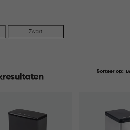
Zwart
Sorteer op:
B
kresultaten