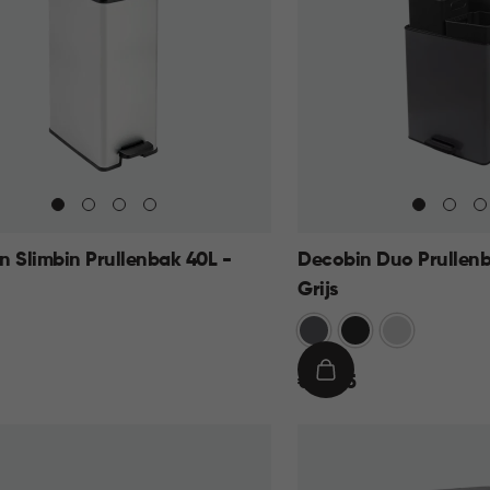
n Slimbin Prullenbak 40L -
Decobin Duo Prullenb
Grijs
Grijs
Zwart
Zilver
€
IN
€ 69,95
69,95
KELMAND
WINKELMAND