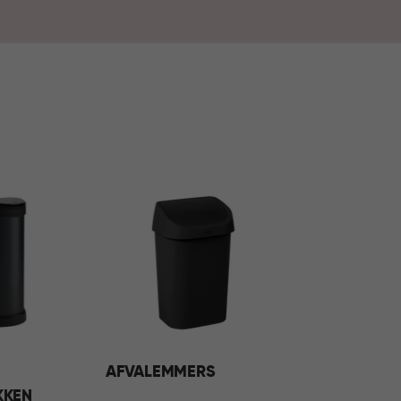
sen deze oplossingen moeiteloos in ieder
rzamelen van afval bij aan een opgeruimd,
AFVALEMMERS
KKEN