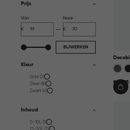
filter
Prijs
Prijs
Van
Naar
Minimum
Maximum
filter
bedrag
bedrag
BIJWERKEN
Decobin
Kleur
Grijs
Zw
Kleur
Grijs (2)
€
€ 59,95
Zilver (8)
59,95
IN
filter
Zwart (4)
WIN
Inhoud
Inhoud
0-10L (1)
21-30L (2)