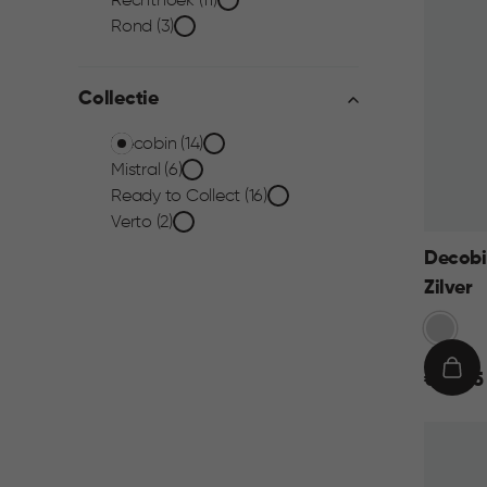
Vorm
Rechthoek (11)
Rond (3)
filter
Collectie
Collectie
Decobin (14)
Mistral (6)
filter
Ready to Collect (16)
Verto (2)
Decobi
Zilver
Zilver
€
IN
€ 49,95
49,95
WIN