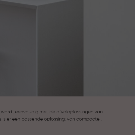
 wordt eenvoudig met de afvaloplossingen van
uis is er een passende oplossing: van compacte
 tot stijlvolle prullenbakken voor de keuken en
 scheiden. Met aandacht voor gebruiksgemak,