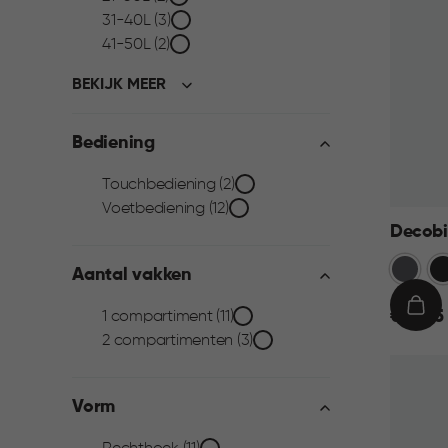
filter
31-40L (3)
41-50L (2)
BEKIJK MEER
Bediening
Bediening
Touchbediening (2)
Voetbediening (12)
filter
Decobi
Grijs
Zw
Aantal vakken
Aantal
€
IN
€ 59,95
1 compartiment (11)
59,95
WIN
2 compartimenten (3)
vakken
Vorm
filter