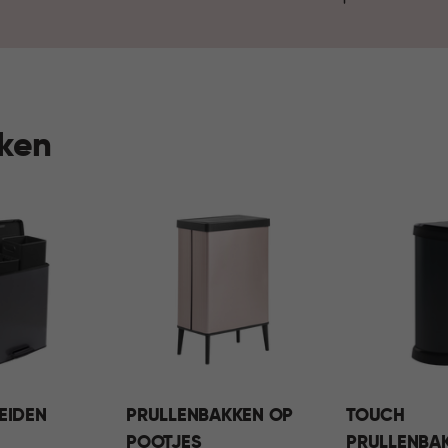
hygiëne en duurzaamheid pas
huishouden. Zo draagt het ve
comfortabel en fijn thuis.
kken
EIDEN
PRULLENBAKKEN OP
TOUCH
POOTJES
PRULLENBA