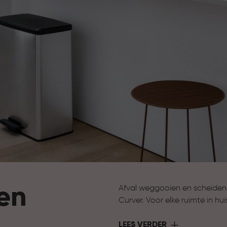
en
Afval weggooien en scheiden
Curver. Voor elke ruimte in h
afvalemmers voor de badkamer
slimme systemen om afval te
LEES VERDER