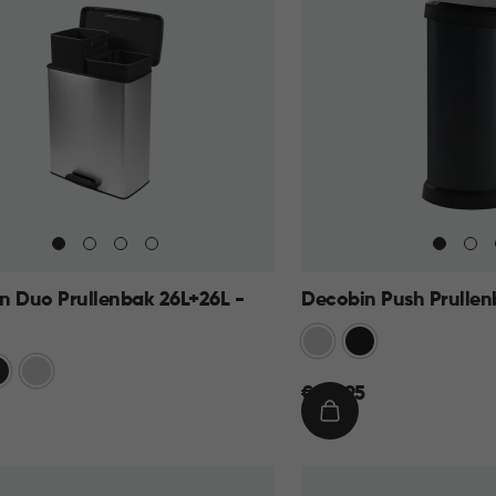
n Duo Prullenbak 26L+26L -
Decobin Push Prullen
Zilver
Zwart
art
Zilver
€
€ 44,95
44,95
IN
KELMAND
WINKELMAND