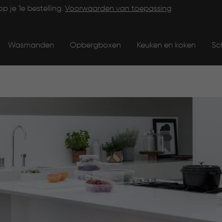
op je 1e bestelling.
Voorwaarden van toepassing
Wasmanden
Opbergboxen
Keuken en koken
Sc