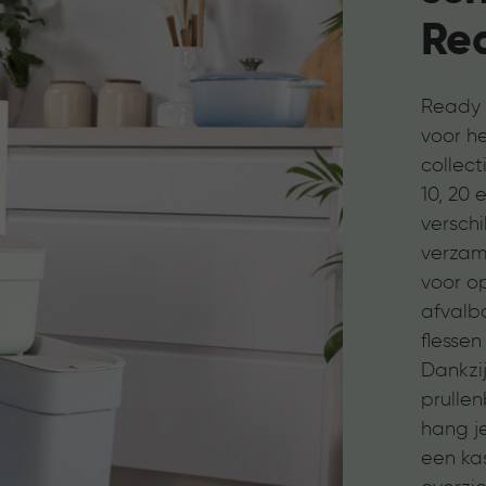
Rea
Ready t
voor he
collect
10, 20 
verschi
verzam
voor o
afvalba
flessen
Dankzi
prulle
hang j
een kas