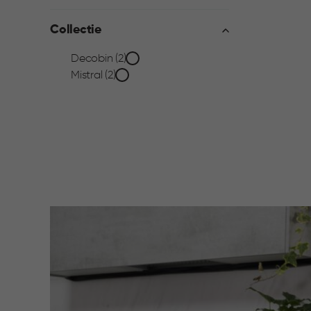
filter
Collectie
Collectie
Decobin (2)
Mistral (2)
filter