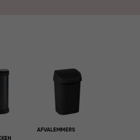
sen deze oplossingen moeiteloos in ieder
rzamelen van afval bij aan een opgeruimd,
AFVALEMMERS
KKEN