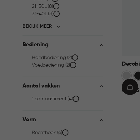
filter
21-30L (8)
31-40L (3)
BEKIJK MEER
Bediening
Bediening
Handbediening (2)
Decobin
Voetbediening (2)
filter
Zilver
Zw
Aantal vakken
€
IN
€ 49,95
49,95
WIN
Aantal
1 compartiment (4)
vakken
Vorm
filter
Vorm
Rechthoek (4)