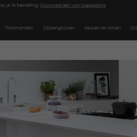
op je 1e bestelling.
Voorwaarden van toepassing
Wasmanden
Opbergboxen
Keuken en koken
Sc