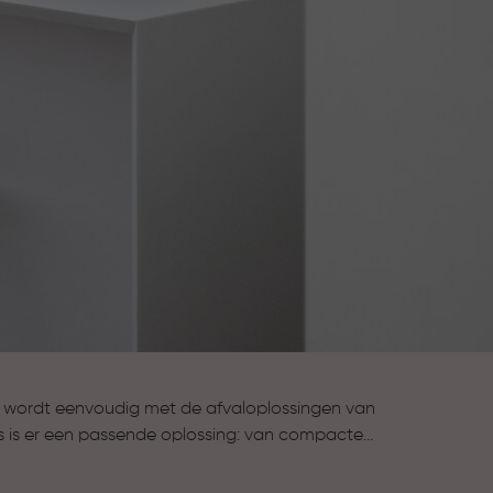
 wordt eenvoudig met de afvaloplossingen van
uis is er een passende oplossing: van compacte
 tot stijlvolle prullenbakken voor de keuken en
 scheiden. Met aandacht voor gebruiksgemak,