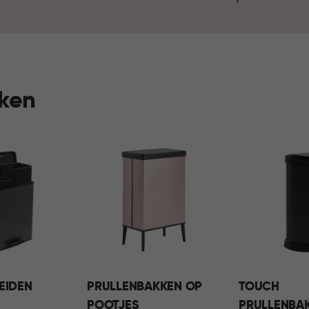
hygiëne en duurzaamheid pas
huishouden. Zo draagt het ve
comfortabel en fijn thuis.
kken
EIDEN
PRULLENBAKKEN OP
TOUCH
POOTJES
PRULLENBA