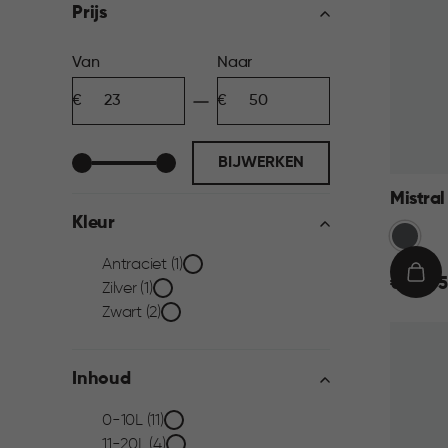
filter
Prijs
Prijs
Van
Naar
Minimum
Maximum
filter
bedrag
bedrag
BIJWERKEN
Mistral
Kleur
Anthrac
Kleur
Antraciet (1)
€
IN
€ 23,95
Zilver (1)
23,95
WIN
filter
Zwart (2)
Inhoud
Inhoud
0-10L (11)
11-20L (4)