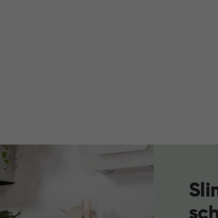
Sli
sc