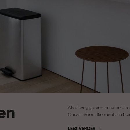
en
Afval weggooien en scheiden
Curver. Voor elke ruimte in h
afvalemmers voor de badkamer
slimme systemen om afval te
LEES VERDER