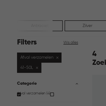
Antraciet
Zilver
Filters
Wis alles
4
Afval verzamelen
Zoe
41-50L
Categorie
Categorie
Afval verzamelen (4)