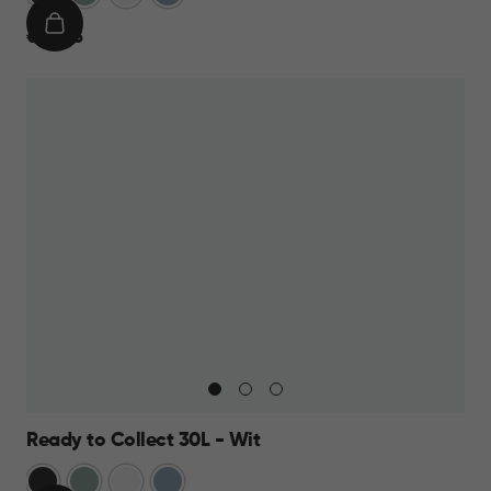
IN
€
€ 24,95
WINKELMAND
24,95
Ready to Collect 30L - Wit
Donkergrijs
Groen
Wit
Blauw