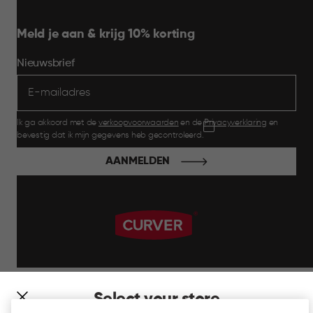
Meld je aan & krijg 10% korting
Nieuwsbrief
Ik ga akkoord met de
verkoopvoorwaarden
en de
Privacyverklaring
en
bevestig dat ik mijn gegevens heb gecontroleerd.
AANMELDEN
label.payment
Select your store