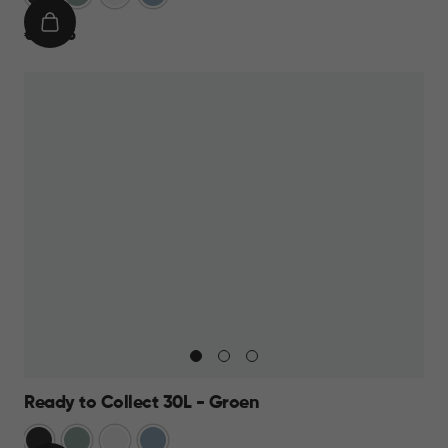
IN
€
€ 24,95
WINKELMAND
24,95
Ready to Collect 30L - Groen
Donkergrijs
Groen
Wit
Blauw