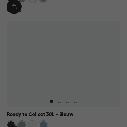
IN
€
€ 24,95
WINKELMAND
24,95
Ready to Collect 30L - Blauw
Donkergrijs
Groen
Wit
Blauw