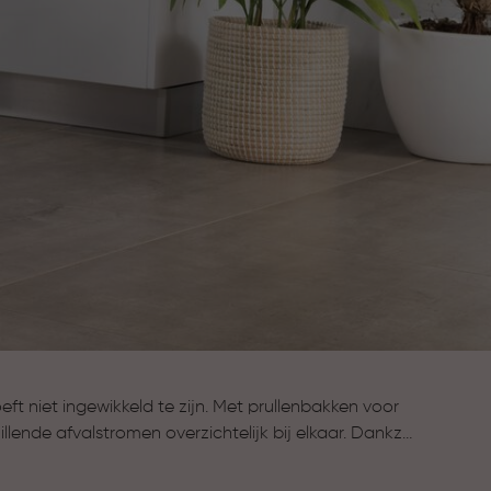
t niet ingewikkeld te zijn. Met prullenbakken voor
llende afvalstromen overzichtelijk bij elkaar. Dankzij
mbare binnenemmers sorteer je afval eenvoudig,
ganiseerd blijft. Zo wordt afval scheiden een