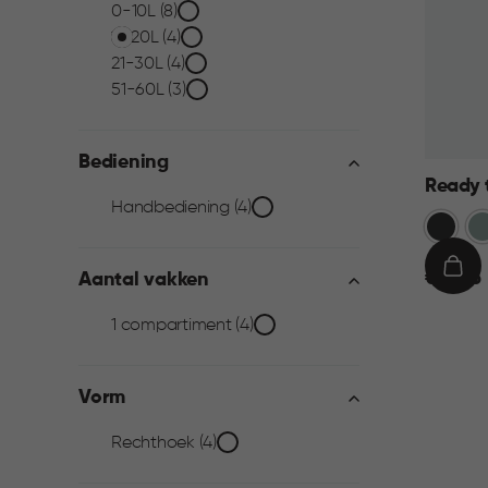
Inhoud
0-10L (8)
11-20L (4)
filter
21-30L (4)
51-60L (3)
Bediening
Ready t
Bediening
Handbediening (4)
Donkerg
Gr
filter
€
IN
€ 19,95
Aantal vakken
19,95
WIN
Aantal
1 compartiment (4)
vakken
Vorm
filter
Vorm
Rechthoek (4)