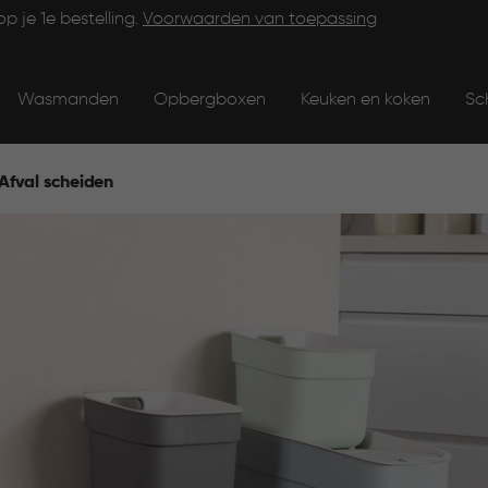
op je 1e bestelling.
Voorwaarden van toepassing
Wasmanden
Opbergboxen
Keuken en koken
Sc
Afval scheiden