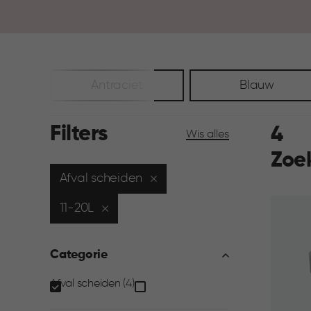
Antraciet
Blauw
Filters
4
Wis alles
Zoe
Afval scheiden
11-20L
Categorie
Categorie
Afval scheiden (4)