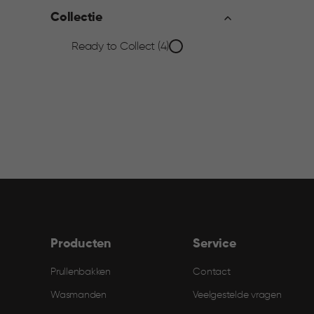
filter
Collectie
Collectie
Ready to Collect (4)
filter
Producten
Service
Prullenbakken
Contact
Wasmanden
Veelgestelde vragen