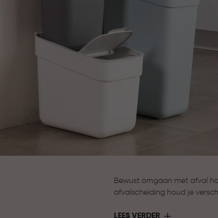
Bewust omgaan met afval hoef
afvalscheiding houd je verschi
meerdere formaten en uitnee
terwijl je huis netjes en geor
LEES VERDER