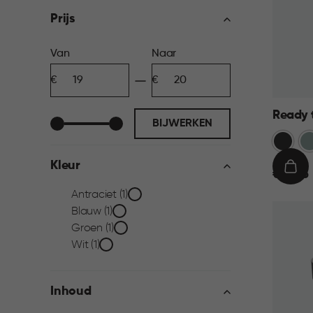
filter
Prijs
Prijs
Van
Naar
Minimum
Maximum
filter
bedrag
bedrag
Ready 
BIJWERKEN
Donkerg
Gr
Kleur
€
IN
€ 19,95
19,95
WIN
Kleur
Antraciet (1)
Blauw (1)
filter
Groen (1)
Wit (1)
Inhoud