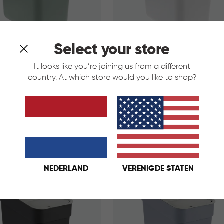
Select your store
It looks like you’re joining us from a different
country. At which store would you like to shop?
to Collect 20L - Groen
Ready to Collect 20L - Wit
rijs
oen
Wit
Blauw
Donkergrijs
Groen
Wit
Blauw
€
IN
€ 19,95
19,95
KELMAND
WINKELMAND
NEDERLAND
VERENIGDE STATEN