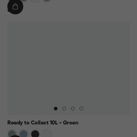
IN
€
€ 9,95
WINKELMAND
9,95
Ready to Collect 10L - Groen
Groen
Blauw
Donkergrijs
Wit