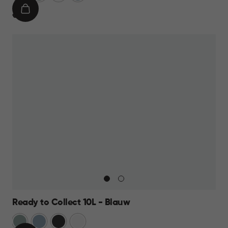
IN
€
€ 9,95
WINKELMAND
9,95
Ready to Collect 10L - Blauw
Groen
Blauw
Donkergrijs
Wit