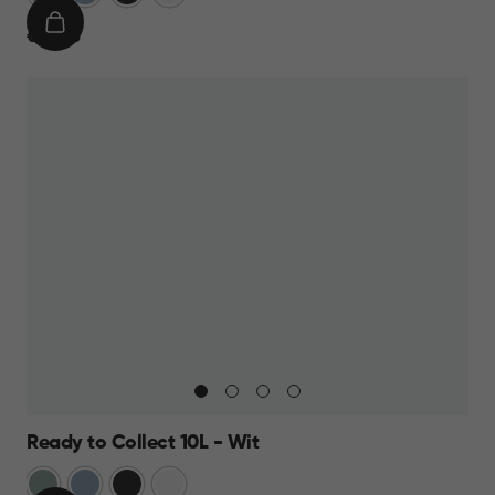
IN
€
€ 14,95
WINKELMAND
14,95
Ready to Collect 10L - Wit
Groen
Blauw
Donkergrijs
Wit