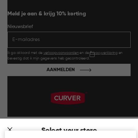
Meld je aan & krijg 10% korting
Nieuwsbrief
Ik ga akkoord met de
verkoopvoorwaarden
en de
Privacyverklaring
en
bevestig dat ik mijn gegevens heb gecontroleerd.
AANMELDEN
label.payment
Select your store