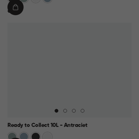
IN
€
€ 9,95
WINKELMAND
9,95
Ready to Collect 10L - Antraciet
Groen
Blauw
Donkergrijs
Wit