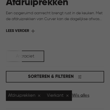
Afdruiprekken
Een opgeruimd aanrecht brengt rust in de keuken. Met
de afdruiprekken van Curver kan de dagelijkse afwas
netjes uitdruppen, zonder dat het rommelig wordt.
Servies, glazen en bestek krijgen een vaste plek, zodat
LEES VERDER
je keuken overzichtelijk blijft. Prettig, praktisch en fijn in
gebruik, elke dag weer.
Antraciet
SORTEREN & FILTEREN
Afdruiprekken
Vierkant
Wis alles