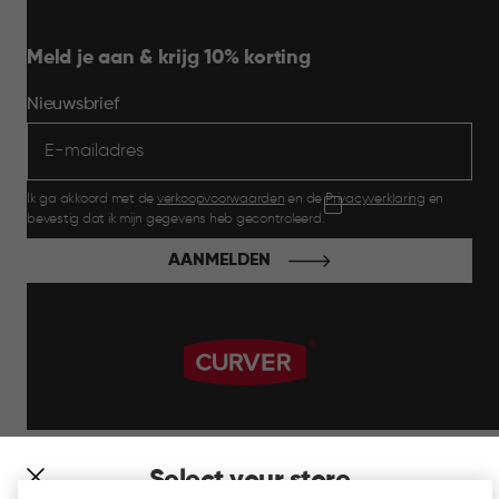
Meld je aan & krijg 10% korting
Nieuwsbrief
Ik ga akkoord met de
verkoopvoorwaarden
en de
Privacyverklaring
en
bevestig dat ik mijn gegevens heb gecontroleerd.
AANMELDEN
label.payment
Select your store