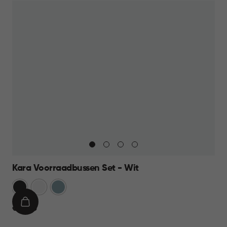
Kara Voorraadbussen Set - Wit
Antraciet
Wit
Blauw
IN
€
€ 39,95
WINKELMAND
39,95