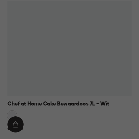
Chef at Home Cake Bewaardoos 7L - Wit
Sneeuw
Wit
IN
€
€ 10,95
WINKELMAND
10,95