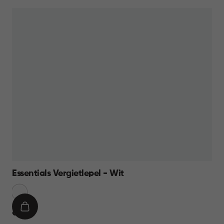
Essentials Vergietlepel - Wit
Sneeuw
Wit
IN
€
€ 6,95
WINKELMAND