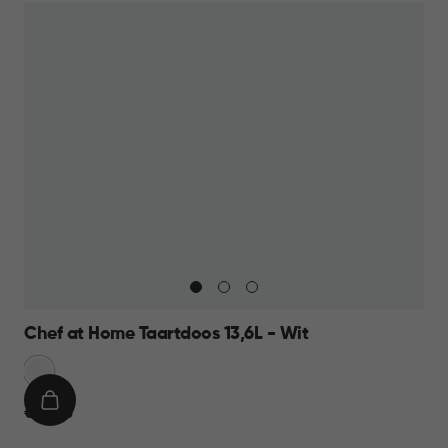
Chef at Home Taartdoos 13,6L - Wit
Sneeuw
Wit
IN
€
€ 12,95
WINKELMAND
12,95