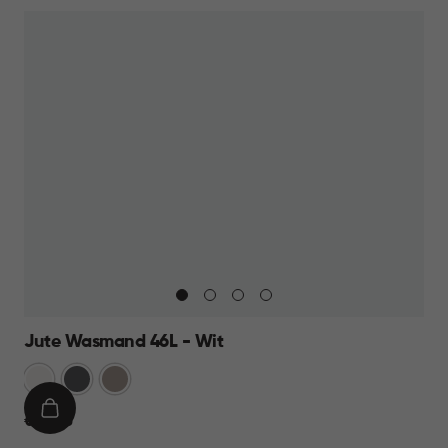
Jute Wasmand 46L - Wit
Wit
Antraciet
Taupe
IN
€
€ 14,95
WINKELMAND
14,95