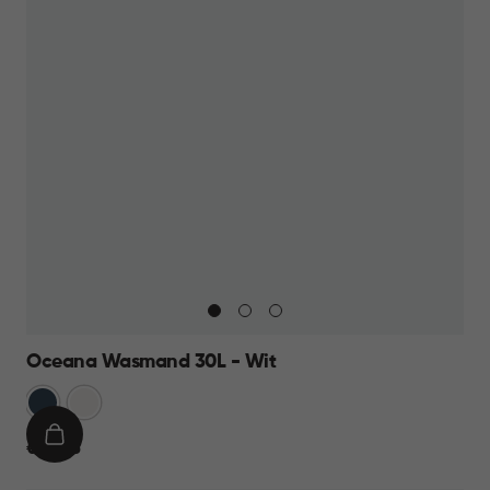
Oceana Wasmand 30L - Wit
Blauw
Wit
IN
€
€ 10,95
WINKELMAND
10,95