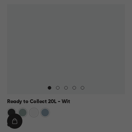
14,95
Ready to Collect 20L - Wit
Donkergrijs
Groen
Wit
Blauw
IN
€
€ 19,95
WINKELMAND