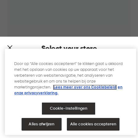
Select your store
It looks like you’re joining us from a different country. At
Door op “Alle cookies accepteren” te klikken gaat u akkoord
which store would you like to shop?
met het opslaan van cookies op uw apparaat voor het
verbeteren van websitenavigatie, het analyseren van
websitegebruik en om ons te helpen bij onze
marketingprojecten.
Lees meer over ons Cookiebeleid
en
onze privacyverklaring.​
Oceana Wasmand 45L - Wit
Cookie-instellingen
Blauw
Wit
IN
€
€ 12,95
NEDERLAND
VERENIGDE STATEN
Alles afwijzen
Alle cookies accepteren
WINKELMAND
12,95