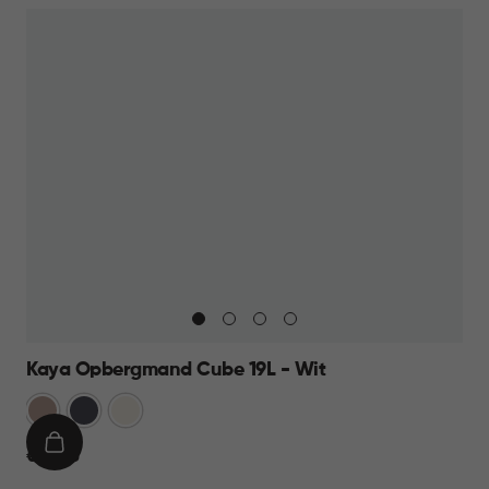
Kaya Opbergmand Cube 19L - Wit
Warm
Antraciet
Wit
Taupe
IN
€
€ 12,95
WINKELMAND
12,95