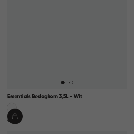
Essentials Beslagkom 3,5L - Wit
Sneeuw
Wit
IN
€
€ 8,95
WINKELMAND
8,95