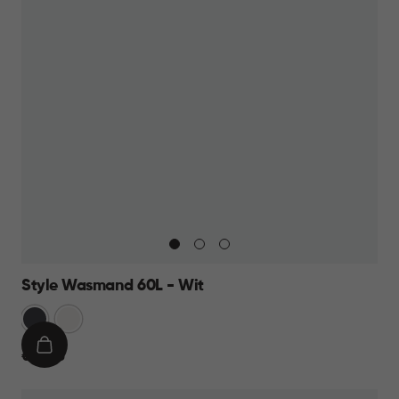
Style Wasmand 60L - Wit
Grijs
Wit
IN
€
€ 27,95
WINKELMAND
27,95