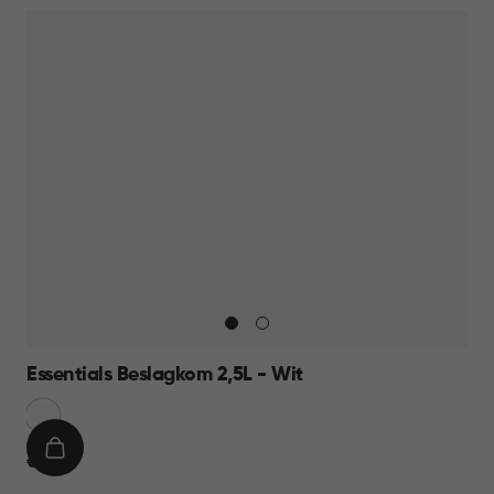
Essentials Beslagkom 2,5L - Wit
Sneeuw
Wit
IN
€
€ 6,95
WINKELMAND
6,95