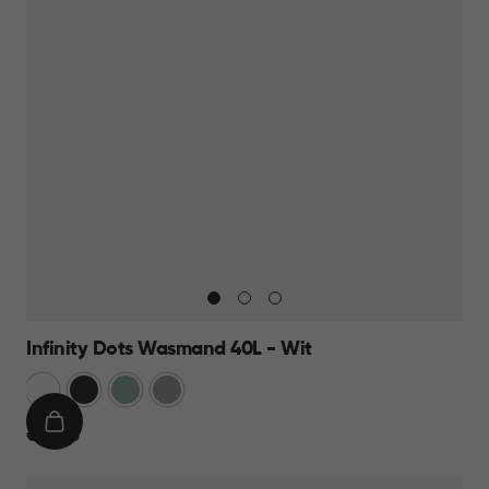
Infinity Dots Wasmand 40L - Wit
Wit
Donkergrijs
Groen
Licht
Grijs
IN
€
€ 13,95
WINKELMAND
13,95