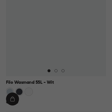
Filo Wasmand 55L - Wit
Blauw
Antraciet
Wit
IN
€
€ 21,95
WINKELMAND
21,95