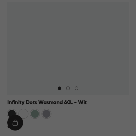
Infinity Dots Wasmand 60L - Wit
Donkergrijs
Wit
Groen
Licht
Grijs
IN
€
€ 19,95
WINKELMAND
19,95