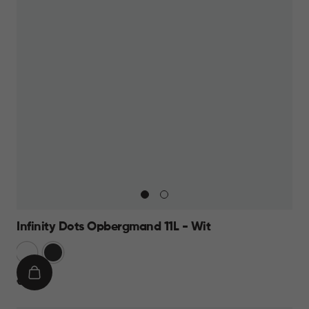
Infinity Dots Opbergmand 11L - Wit
Wit
Donkergrijs
IN
€
€ 8,95
WINKELMAND
8,95