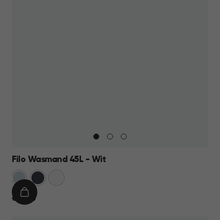
Filo Wasmand 45L - Wit
Blauw
Antraciet
Wit
IN
€
€ 13,95
WINKELMAND
13,95