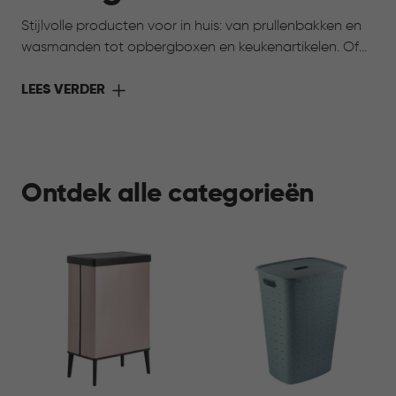
Stijlvolle producten voor in huis: van prullenbakken en
wasmanden tot opbergboxen en keukenartikelen. Of
toch op zoek naar iets voor je huisdier? Ook daarvoor
vind je praktische oplossingen. Alles voor meer gemak,
LEES VERDER
overzicht en comfort in elke ruimte.
Ontdek alle categorieën