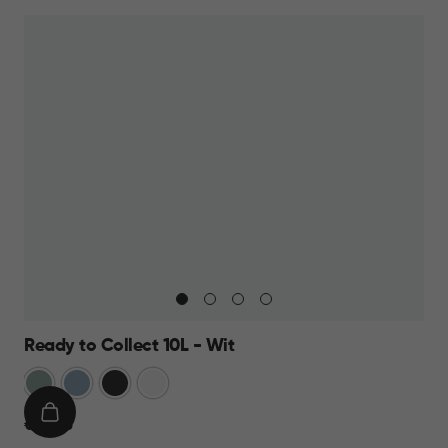
6,95
Ready to Collect 10L - Wit
Groen
Blauw
Donkergrijs
Wit
IN
€
€ 14,95
WINKELMAND