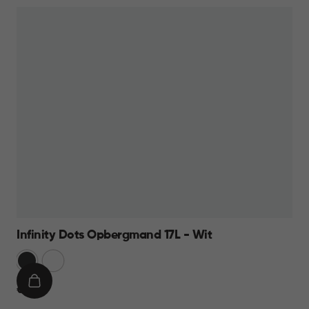
Infinity Dots Opbergmand 17L - Wit
Donkergrijs
Wit
IN
€
€ 9,95
WINKELMAND
9,95